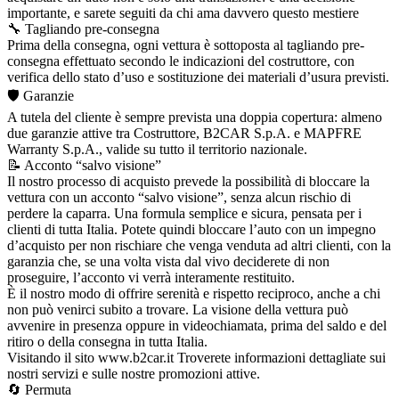
importante, e sarete seguiti da chi ama davvero questo mestiere
🔧 Tagliando pre-consegna
Prima della consegna, ogni vettura è sottoposta al tagliando pre-
consegna effettuato secondo le indicazioni del costruttore, con
verifica dello stato d’uso e sostituzione dei materiali d’usura previsti.
🛡️ Garanzie
A tutela del cliente è sempre prevista una doppia copertura: almeno
due garanzie attive tra Costruttore, B2CAR S.p.A. e MAPFRE
Warranty S.p.A., valide su tutto il territorio nazionale.
📝 Acconto “salvo visione”
Il nostro processo di acquisto prevede la possibilità di bloccare la
vettura con un acconto “salvo visione”, senza alcun rischio di
perdere la caparra. Una formula semplice e sicura, pensata per i
clienti di tutta Italia. Potete quindi bloccare l’auto con un impegno
d’acquisto per non rischiare che venga venduta ad altri clienti, con la
garanzia che, se una volta vista dal vivo deciderete di non
proseguire, l’acconto vi verrà interamente restituito.
È il nostro modo di offrire serenità e rispetto reciproco, anche a chi
non può venirci subito a trovare. La visione della vettura può
avvenire in presenza oppure in videochiamata, prima del saldo e del
ritiro o della consegna in tutta Italia.
Visitando il sito www.b2car.it Troverete informazioni dettagliate sui
nostri servizi e sulle nostre promozioni attive.
🔄 Permuta