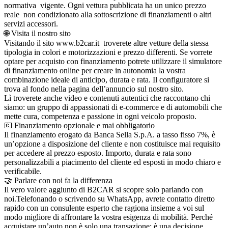
normativa vigente. Ogni vettura pubblicata ha un unico prezzo
reale non condizionato alla sottoscrizione di finanziamenti o altri
servizi accessori.
🌐 Visita il nostro sito
Visitando il sito www.b2car.it troverete altre vetture della stessa
tipologia in colori e motorizzazioni e prezzo differenti. Se vorrete
optare per acquisto con finanziamento potrete utilizzare il simulatore
di finanziamento online per creare in autonomia la vostra
combinazione ideale di anticipo, durata e rata. Il configuratore si
trova al fondo nella pagina dell’annuncio sul nostro sito.
Lì troverete anche video e contenuti autentici che raccontano chi
siamo: un gruppo di appassionati di e-commerce e di automobili che
mette cura, competenza e passione in ogni veicolo proposto.
💶 Finanziamento opzionale e mai obbligatorio
Il finanziamento erogato da Banca Sella S.p.A. a tasso fisso 7%, è
un’opzione a disposizione del cliente e non costituisce mai requisito
per accedere al prezzo esposto. Importo, durata e rata sono
personalizzabili a piacimento del cliente ed esposti in modo chiaro e
verificabile.
🤝 Parlare con noi fa la differenza
Il vero valore aggiunto di B2CAR si scopre solo parlando con
noi.Telefonando o scrivendo su WhatsApp, avrete contatto diretto
rapido con un consulente esperto che ragiona insieme a voi sul
modo migliore di affrontare la vostra esigenza di mobilità. Perché
acquistare un’auto non è solo una transazione: è una decisione