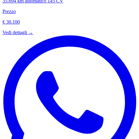
35.694 km
automatico
145 CV
Prezzo
€ 30.100
Vedi dettagli →