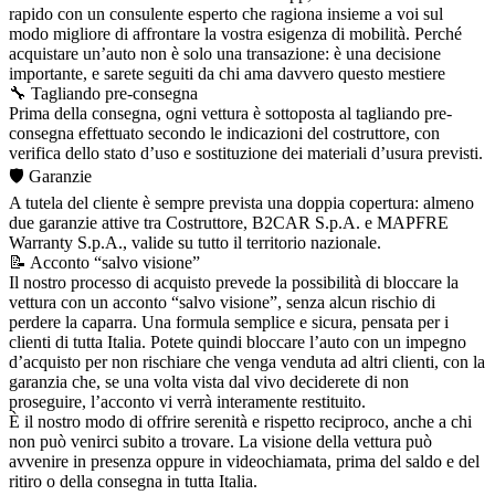
rapido con un consulente esperto che ragiona insieme a voi sul
modo migliore di affrontare la vostra esigenza di mobilità. Perché
acquistare un’auto non è solo una transazione: è una decisione
importante, e sarete seguiti da chi ama davvero questo mestiere
🔧 Tagliando pre-consegna
Prima della consegna, ogni vettura è sottoposta al tagliando pre-
consegna effettuato secondo le indicazioni del costruttore, con
verifica dello stato d’uso e sostituzione dei materiali d’usura previsti.
🛡️ Garanzie
A tutela del cliente è sempre prevista una doppia copertura: almeno
due garanzie attive tra Costruttore, B2CAR S.p.A. e MAPFRE
Warranty S.p.A., valide su tutto il territorio nazionale.
📝 Acconto “salvo visione”
Il nostro processo di acquisto prevede la possibilità di bloccare la
vettura con un acconto “salvo visione”, senza alcun rischio di
perdere la caparra. Una formula semplice e sicura, pensata per i
clienti di tutta Italia. Potete quindi bloccare l’auto con un impegno
d’acquisto per non rischiare che venga venduta ad altri clienti, con la
garanzia che, se una volta vista dal vivo deciderete di non
proseguire, l’acconto vi verrà interamente restituito.
È il nostro modo di offrire serenità e rispetto reciproco, anche a chi
non può venirci subito a trovare. La visione della vettura può
avvenire in presenza oppure in videochiamata, prima del saldo e del
ritiro o della consegna in tutta Italia.