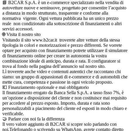
📘 B2CAR S.p.A. è un e-commerce specializzato nella vendita di
autovetture nuove e seminuove, progettato per consentire l’acquisto
a distanza in modo strutturato, trasparente e conforme alla
normativa vigente. Ogni vettura pubblicata ha un unico prezzo
reale non condizionato alla sottoscrizione di finanziamenti o altri
servizi accessori.
🌐 Visita il nostro sito
Visitando il sito www.b2car.it troverete altre vetture della stessa
tipologia in colori e motorizzazioni e prezzo differenti. Se vorrete
optare per acquisto con finanziamento potrete utilizzare il simulatore
di finanziamento online per creare in autonomia la vostra
combinazione ideale di anticipo, durata e rata. Il configuratore si
trova al fondo nella pagina dell’annuncio sul nostro sito.
Lì troverete anche video e contenuti autentici che raccontano chi
siamo: un gruppo di appassionati di e-commerce e di automobili che
mette cura, competenza e passione in ogni veicolo proposto.
💶 Finanziamento opzionale e mai obbligatorio
Il finanziamento erogato da Banca Sella S.p.A. a tasso fisso 7%, è
un’opzione a disposizione del cliente e non costituisce mai requisito
per accedere al prezzo esposto. Importo, durata e rata sono
personalizzabili a piacimento del cliente ed esposti in modo chiaro e
verificabile.
🤝 Parlare con noi fa la differenza
Il vero valore aggiunto di B2CAR si scopre solo parlando con
noi.Telefonando o scrivendo su WhatsApp, avrete contatto diretto