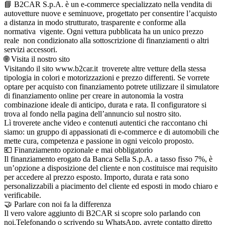
📘 B2CAR S.p.A. è un e-commerce specializzato nella vendita di
autovetture nuove e seminuove, progettato per consentire l’acquisto
a distanza in modo strutturato, trasparente e conforme alla
normativa vigente. Ogni vettura pubblicata ha un unico prezzo
reale non condizionato alla sottoscrizione di finanziamenti o altri
servizi accessori.
🌐 Visita il nostro sito
Visitando il sito www.b2car.it troverete altre vetture della stessa
tipologia in colori e motorizzazioni e prezzo differenti. Se vorrete
optare per acquisto con finanziamento potrete utilizzare il simulatore
di finanziamento online per creare in autonomia la vostra
combinazione ideale di anticipo, durata e rata. Il configuratore si
trova al fondo nella pagina dell’annuncio sul nostro sito.
Lì troverete anche video e contenuti autentici che raccontano chi
siamo: un gruppo di appassionati di e-commerce e di automobili che
mette cura, competenza e passione in ogni veicolo proposto.
💶 Finanziamento opzionale e mai obbligatorio
Il finanziamento erogato da Banca Sella S.p.A. a tasso fisso 7%, è
un’opzione a disposizione del cliente e non costituisce mai requisito
per accedere al prezzo esposto. Importo, durata e rata sono
personalizzabili a piacimento del cliente ed esposti in modo chiaro e
verificabile.
🤝 Parlare con noi fa la differenza
Il vero valore aggiunto di B2CAR si scopre solo parlando con
noi.Telefonando o scrivendo su WhatsApp, avrete contatto diretto