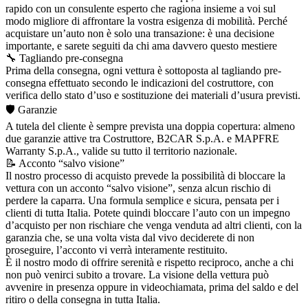
rapido con un consulente esperto che ragiona insieme a voi sul
modo migliore di affrontare la vostra esigenza di mobilità. Perché
acquistare un’auto non è solo una transazione: è una decisione
importante, e sarete seguiti da chi ama davvero questo mestiere
🔧 Tagliando pre-consegna
Prima della consegna, ogni vettura è sottoposta al tagliando pre-
consegna effettuato secondo le indicazioni del costruttore, con
verifica dello stato d’uso e sostituzione dei materiali d’usura previsti.
🛡️ Garanzie
A tutela del cliente è sempre prevista una doppia copertura: almeno
due garanzie attive tra Costruttore, B2CAR S.p.A. e MAPFRE
Warranty S.p.A., valide su tutto il territorio nazionale.
📝 Acconto “salvo visione”
Il nostro processo di acquisto prevede la possibilità di bloccare la
vettura con un acconto “salvo visione”, senza alcun rischio di
perdere la caparra. Una formula semplice e sicura, pensata per i
clienti di tutta Italia. Potete quindi bloccare l’auto con un impegno
d’acquisto per non rischiare che venga venduta ad altri clienti, con la
garanzia che, se una volta vista dal vivo deciderete di non
proseguire, l’acconto vi verrà interamente restituito.
È il nostro modo di offrire serenità e rispetto reciproco, anche a chi
non può venirci subito a trovare. La visione della vettura può
avvenire in presenza oppure in videochiamata, prima del saldo e del
ritiro o della consegna in tutta Italia.