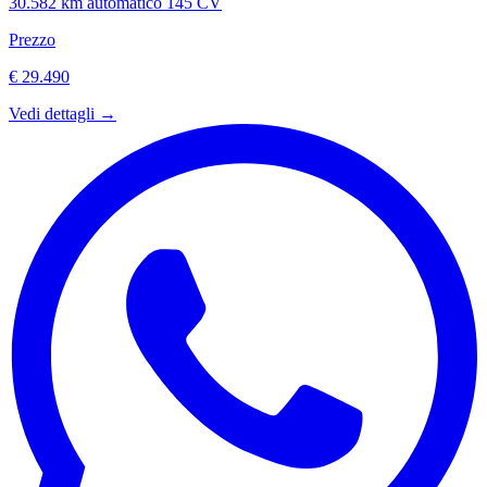
30.582 km
automatico
145 CV
Prezzo
€ 29.490
Vedi dettagli →