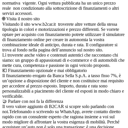
normativa vigente. Ogni vettura pubblicata ha un unico prezzo
reale non condizionato alla sottoscrizione di finanziamenti o altri
servizi accessori.
🌐 Visita il nostro sito
Visitando il sito www.b2car.it troverete altre vetture della stessa
tipologia in colori e motorizzazioni e prezzo differenti. Se vorrete
optare per acquisto con finanziamento potrete utilizzare il simulatore
di finanziamento online per creare in autonomia la vostra
combinazione ideale di anticipo, durata e rata. Il configuratore si
trova al fondo nella pagina dell’annuncio sul nostro sito.
Lì troverete anche video e contenuti autentici che raccontano chi
siamo: un gruppo di appassionati di e-commerce e di automobili che
mette cura, competenza e passione in ogni veicolo proposto.
💶 Finanziamento opzionale e mai obbligatorio
Il finanziamento erogato da Banca Sella S.p.A. a tasso fisso 7%, è
un’opzione a disposizione del cliente e non costituisce mai requisito
per accedere al prezzo esposto. Importo, durata e rata sono
personalizzabili a piacimento del cliente ed esposti in modo chiaro e
verificabile.
🤝 Parlare con noi fa la differenza
Il vero valore aggiunto di B2CAR si scopre solo parlando con
noi.Telefonando o scrivendo su WhatsApp, avrete contatto diretto
rapido con un consulente esperto che ragiona insieme a voi sul
modo migliore di affrontare la vostra esigenza di mobilità. Perché
acquistare un’auto non è solo una transazione: è una decisione