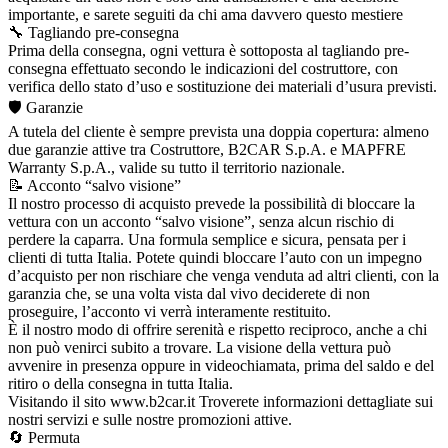
importante, e sarete seguiti da chi ama davvero questo mestiere
🔧 Tagliando pre-consegna
Prima della consegna, ogni vettura è sottoposta al tagliando pre-
consegna effettuato secondo le indicazioni del costruttore, con
verifica dello stato d’uso e sostituzione dei materiali d’usura previsti.
🛡️ Garanzie
A tutela del cliente è sempre prevista una doppia copertura: almeno
due garanzie attive tra Costruttore, B2CAR S.p.A. e MAPFRE
Warranty S.p.A., valide su tutto il territorio nazionale.
📝 Acconto “salvo visione”
Il nostro processo di acquisto prevede la possibilità di bloccare la
vettura con un acconto “salvo visione”, senza alcun rischio di
perdere la caparra. Una formula semplice e sicura, pensata per i
clienti di tutta Italia. Potete quindi bloccare l’auto con un impegno
d’acquisto per non rischiare che venga venduta ad altri clienti, con la
garanzia che, se una volta vista dal vivo deciderete di non
proseguire, l’acconto vi verrà interamente restituito.
È il nostro modo di offrire serenità e rispetto reciproco, anche a chi
non può venirci subito a trovare. La visione della vettura può
avvenire in presenza oppure in videochiamata, prima del saldo e del
ritiro o della consegna in tutta Italia.
Visitando il sito www.b2car.it Troverete informazioni dettagliate sui
nostri servizi e sulle nostre promozioni attive.
🔄 Permuta