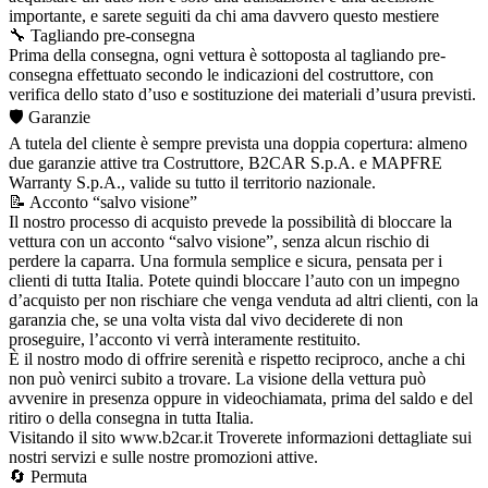
importante, e sarete seguiti da chi ama davvero questo mestiere
🔧 Tagliando pre-consegna
Prima della consegna, ogni vettura è sottoposta al tagliando pre-
consegna effettuato secondo le indicazioni del costruttore, con
verifica dello stato d’uso e sostituzione dei materiali d’usura previsti.
🛡️ Garanzie
A tutela del cliente è sempre prevista una doppia copertura: almeno
due garanzie attive tra Costruttore, B2CAR S.p.A. e MAPFRE
Warranty S.p.A., valide su tutto il territorio nazionale.
📝 Acconto “salvo visione”
Il nostro processo di acquisto prevede la possibilità di bloccare la
vettura con un acconto “salvo visione”, senza alcun rischio di
perdere la caparra. Una formula semplice e sicura, pensata per i
clienti di tutta Italia. Potete quindi bloccare l’auto con un impegno
d’acquisto per non rischiare che venga venduta ad altri clienti, con la
garanzia che, se una volta vista dal vivo deciderete di non
proseguire, l’acconto vi verrà interamente restituito.
È il nostro modo di offrire serenità e rispetto reciproco, anche a chi
non può venirci subito a trovare. La visione della vettura può
avvenire in presenza oppure in videochiamata, prima del saldo e del
ritiro o della consegna in tutta Italia.
Visitando il sito www.b2car.it Troverete informazioni dettagliate sui
nostri servizi e sulle nostre promozioni attive.
🔄 Permuta