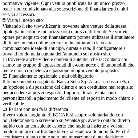
normativa vigente. Ogni vettura pubblicata ha un unico prezzo
reale non condizionato alla sottoscrizione di finanziamenti o altri
servizi accessori.
🌐 Visita il nostro sito
Visitando il sito www.b2car.it troverete altre vetture della stessa
tipologia in colori e motorizzazioni e prezzo differenti. Se vorrete
optare per acquisto con finanziamento potrete utilizzare il simulatore
di finanziamento online per creare in autonomia la vostra
combinazione ideale di anticipo, durata e rata. Il configuratore si
trova al fondo nella pagina dell’annuncio sul nostro sito.
Lì troverete anche video e contenuti autentici che raccontano chi
siamo: un gruppo di appassionati di e-commerce e di automobili che
mette cura, competenza e passione in ogni veicolo proposto.
💶 Finanziamento opzionale e mai obbligatorio
Il finanziamento erogato da Banca Sella S.p.A. a tasso fisso 7%, è
un’opzione a disposizione del cliente e non costituisce mai requisito
per accedere al prezzo esposto. Importo, durata e rata sono
personalizzabili a piacimento del cliente ed esposti in modo chiaro e
verificabile.
🤝 Parlare con noi fa la differenza
Il vero valore aggiunto di B2CAR si scopre solo parlando con
noi.Telefonando o scrivendo su WhatsApp, avrete contatto diretto
rapido con un consulente esperto che ragiona insieme a voi sul
modo migliore di affrontare la vostra esigenza di mobilità. Perché
acquistare un’auto non è solo una transazione: è una decisione