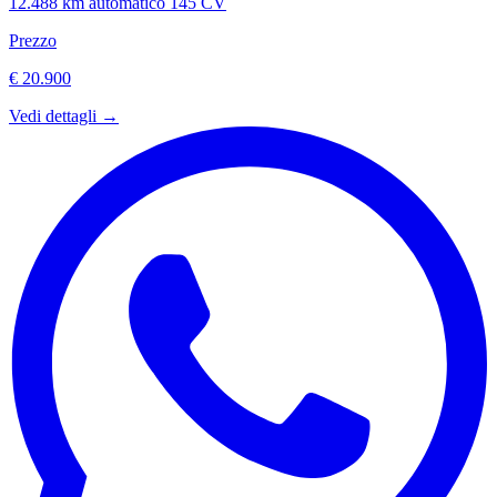
12.488 km
automatico
145 CV
Prezzo
€ 20.900
Vedi dettagli →