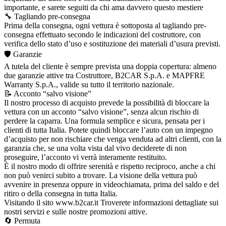
importante, e sarete seguiti da chi ama davvero questo mestiere
🔧 Tagliando pre-consegna
Prima della consegna, ogni vettura è sottoposta al tagliando pre-
consegna effettuato secondo le indicazioni del costruttore, con
verifica dello stato d’uso e sostituzione dei materiali d’usura previsti.
🛡️ Garanzie
A tutela del cliente è sempre prevista una doppia copertura: almeno
due garanzie attive tra Costruttore, B2CAR S.p.A. e MAPFRE
Warranty S.p.A., valide su tutto il territorio nazionale.
📝 Acconto “salvo visione”
Il nostro processo di acquisto prevede la possibilità di bloccare la
vettura con un acconto “salvo visione”, senza alcun rischio di
perdere la caparra. Una formula semplice e sicura, pensata per i
clienti di tutta Italia. Potete quindi bloccare l’auto con un impegno
d’acquisto per non rischiare che venga venduta ad altri clienti, con la
garanzia che, se una volta vista dal vivo deciderete di non
proseguire, l’acconto vi verrà interamente restituito.
È il nostro modo di offrire serenità e rispetto reciproco, anche a chi
non può venirci subito a trovare. La visione della vettura può
avvenire in presenza oppure in videochiamata, prima del saldo e del
ritiro o della consegna in tutta Italia.
Visitando il sito www.b2car.it Troverete informazioni dettagliate sui
nostri servizi e sulle nostre promozioni attive.
🔄 Permuta