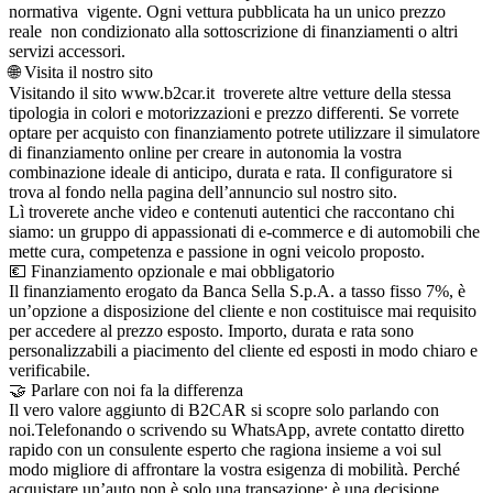
normativa vigente. Ogni vettura pubblicata ha un unico prezzo
reale non condizionato alla sottoscrizione di finanziamenti o altri
servizi accessori.
🌐 Visita il nostro sito
Visitando il sito www.b2car.it troverete altre vetture della stessa
tipologia in colori e motorizzazioni e prezzo differenti. Se vorrete
optare per acquisto con finanziamento potrete utilizzare il simulatore
di finanziamento online per creare in autonomia la vostra
combinazione ideale di anticipo, durata e rata. Il configuratore si
trova al fondo nella pagina dell’annuncio sul nostro sito.
Lì troverete anche video e contenuti autentici che raccontano chi
siamo: un gruppo di appassionati di e-commerce e di automobili che
mette cura, competenza e passione in ogni veicolo proposto.
💶 Finanziamento opzionale e mai obbligatorio
Il finanziamento erogato da Banca Sella S.p.A. a tasso fisso 7%, è
un’opzione a disposizione del cliente e non costituisce mai requisito
per accedere al prezzo esposto. Importo, durata e rata sono
personalizzabili a piacimento del cliente ed esposti in modo chiaro e
verificabile.
🤝 Parlare con noi fa la differenza
Il vero valore aggiunto di B2CAR si scopre solo parlando con
noi.Telefonando o scrivendo su WhatsApp, avrete contatto diretto
rapido con un consulente esperto che ragiona insieme a voi sul
modo migliore di affrontare la vostra esigenza di mobilità. Perché
acquistare un’auto non è solo una transazione: è una decisione