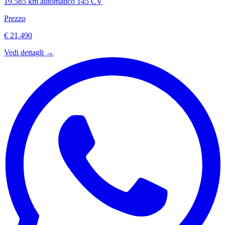
19.585 km
automatico
145 CV
Prezzo
€ 21.490
Vedi dettagli →