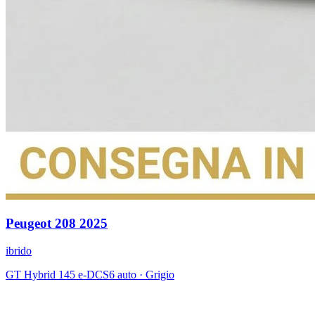
Peugeot
208
2025
ibrido
GT Hybrid 145 e-DCS6 auto
·
Grigio