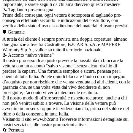
importante, e sarete seguiti da chi ama davvero questo mestiere
🔧 Tagliando pre-consegna
Prima della consegna, ogni vettura è sottoposta al tagliando pre-
consegna effettuato secondo le indicazioni del costruttore, con
verifica dello stato d’uso e sostituzione dei materiali d’usura previsti.
🛡️ Garanzie
A tutela del cliente è sempre prevista una doppia copertura: almeno
due garanzie attive tra Costruttore, B2CAR S.p.A. e MAPFRE
Warranty S.p.A., valide su tutto il territorio nazionale.
📝 Acconto “salvo visione”
Il nostro processo di acquisto prevede la possibilità di bloccare la
vettura con un acconto “salvo visione”, senza alcun rischio di
perdere la caparra. Una formula semplice e sicura, pensata per i
clienti di tutta Italia. Potete quindi bloccare l’auto con un impegno
d’acquisto per non rischiare che venga venduta ad altri clienti, con la
garanzia che, se una volta vista dal vivo deciderete di non
proseguire, l’acconto vi verrà interamente restituito.
È il nostro modo di offrire serenità e rispetto reciproco, anche a chi
non può venirci subito a trovare. La visione della vettura può
avvenire in presenza oppure in videochiamata, prima del saldo e del
ritiro o della consegna in tutta Italia.
Visitando il sito www.b2car.it Troverete informazioni dettagliate sui
nostri servizi e sulle nostre promozioni attive.
🔄 Permuta