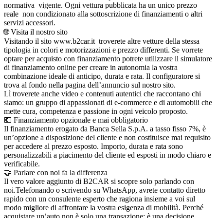
normativa vigente. Ogni vettura pubblicata ha un unico prezzo
reale non condizionato alla sottoscrizione di finanziamenti o altri
servizi accessori.
🌐 Visita il nostro sito
Visitando il sito www.b2car.it troverete altre vetture della stessa
tipologia in colori e motorizzazioni e prezzo differenti. Se vorrete
optare per acquisto con finanziamento potrete utilizzare il simulatore
di finanziamento online per creare in autonomia la vostra
combinazione ideale di anticipo, durata e rata. Il configuratore si
trova al fondo nella pagina dell’annuncio sul nostro sito.
Lì troverete anche video e contenuti autentici che raccontano chi
siamo: un gruppo di appassionati di e-commerce e di automobili che
mette cura, competenza e passione in ogni veicolo proposto.
💶 Finanziamento opzionale e mai obbligatorio
Il finanziamento erogato da Banca Sella S.p.A. a tasso fisso 7%, è
un’opzione a disposizione del cliente e non costituisce mai requisito
per accedere al prezzo esposto. Importo, durata e rata sono
personalizzabili a piacimento del cliente ed esposti in modo chiaro e
verificabile.
🤝 Parlare con noi fa la differenza
Il vero valore aggiunto di B2CAR si scopre solo parlando con
noi.Telefonando o scrivendo su WhatsApp, avrete contatto diretto
rapido con un consulente esperto che ragiona insieme a voi sul
modo migliore di affrontare la vostra esigenza di mobilità. Perché
acquistare un’auto non è solo una transazione: è una decisione