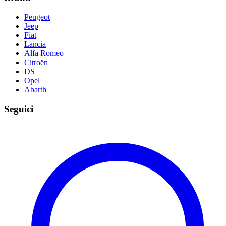
Peugeot
Jeep
Fiat
Lancia
Alfa Romeo
Citroën
DS
Opel
Abarth
Seguici