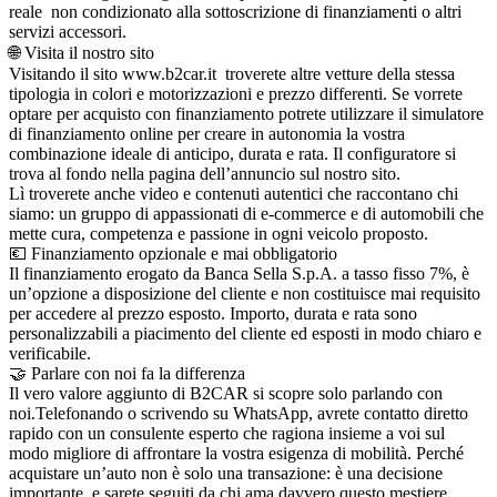
reale non condizionato alla sottoscrizione di finanziamenti o altri
servizi accessori.
🌐 Visita il nostro sito
Visitando il sito www.b2car.it troverete altre vetture della stessa
tipologia in colori e motorizzazioni e prezzo differenti. Se vorrete
optare per acquisto con finanziamento potrete utilizzare il simulatore
di finanziamento online per creare in autonomia la vostra
combinazione ideale di anticipo, durata e rata. Il configuratore si
trova al fondo nella pagina dell’annuncio sul nostro sito.
Lì troverete anche video e contenuti autentici che raccontano chi
siamo: un gruppo di appassionati di e-commerce e di automobili che
mette cura, competenza e passione in ogni veicolo proposto.
💶 Finanziamento opzionale e mai obbligatorio
Il finanziamento erogato da Banca Sella S.p.A. a tasso fisso 7%, è
un’opzione a disposizione del cliente e non costituisce mai requisito
per accedere al prezzo esposto. Importo, durata e rata sono
personalizzabili a piacimento del cliente ed esposti in modo chiaro e
verificabile.
🤝 Parlare con noi fa la differenza
Il vero valore aggiunto di B2CAR si scopre solo parlando con
noi.Telefonando o scrivendo su WhatsApp, avrete contatto diretto
rapido con un consulente esperto che ragiona insieme a voi sul
modo migliore di affrontare la vostra esigenza di mobilità. Perché
acquistare un’auto non è solo una transazione: è una decisione
importante, e sarete seguiti da chi ama davvero questo mestiere