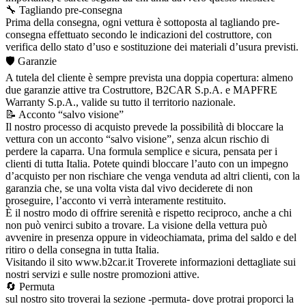
🔧 Tagliando pre-consegna
Prima della consegna, ogni vettura è sottoposta al tagliando pre-
consegna effettuato secondo le indicazioni del costruttore, con
verifica dello stato d’uso e sostituzione dei materiali d’usura previsti.
🛡️ Garanzie
A tutela del cliente è sempre prevista una doppia copertura: almeno
due garanzie attive tra Costruttore, B2CAR S.p.A. e MAPFRE
Warranty S.p.A., valide su tutto il territorio nazionale.
📝 Acconto “salvo visione”
Il nostro processo di acquisto prevede la possibilità di bloccare la
vettura con un acconto “salvo visione”, senza alcun rischio di
perdere la caparra. Una formula semplice e sicura, pensata per i
clienti di tutta Italia. Potete quindi bloccare l’auto con un impegno
d’acquisto per non rischiare che venga venduta ad altri clienti, con la
garanzia che, se una volta vista dal vivo deciderete di non
proseguire, l’acconto vi verrà interamente restituito.
È il nostro modo di offrire serenità e rispetto reciproco, anche a chi
non può venirci subito a trovare. La visione della vettura può
avvenire in presenza oppure in videochiamata, prima del saldo e del
ritiro o della consegna in tutta Italia.
Visitando il sito www.b2car.it Troverete informazioni dettagliate sui
nostri servizi e sulle nostre promozioni attive.
🔄 Permuta
sul nostro sito troverai la sezione -permuta- dove protrai proporci la