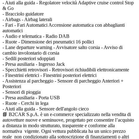
- Aiuti alla guida - Regolatore velocità Adaptive cruise control Stop
& Go
- Bracciolo guidatore
- Airbags - Airbag laterali
- Fari - Fari Automatici Accensione automatica con abbaglianti
automatici
- Audio e telematica - Radio DAB
- Ruote - Dimensione dei pneumatici 16 pollici
- Lane departure warning - Avvisatore salto corsia - Avviso di
cambio involontario di corsia
- Sedili posteriori sdoppiati
- Presa ausiliaria - Ingresso Jack
- Specchietti retrovisori - Retrovisori richiudibili elettronicamente
- Finestrini elettrici - Finestrini posteriori elettrici
- Assistenza al parcheggio - Sensore di parcheggio Anteriori +
Posteriori
- Sensori di pioggia
- Presa ausiliaria - Porta USB
- Ruote - Cerchi in lega
- Aiuti alla guida - Sensore dell'angolo cieco
📘 B2CAR S.p.A. è un e-commerce specializzato nella vendita di
autovetture nuove e seminuove, progettato per consentire l’acquisto
a distanza in modo strutturato, trasparente e conforme alla
normativa vigente. Ogni vettura pubblicata ha un unico prezzo
reale non condizionato alla sottoscrizione di finanziamenti o altri