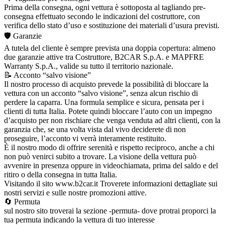
Prima della consegna, ogni vettura è sottoposta al tagliando pre-
consegna effettuato secondo le indicazioni del costruttore, con
verifica dello stato d’uso e sostituzione dei materiali d’usura previsti.
🛡️ Garanzie
A tutela del cliente è sempre prevista una doppia copertura: almeno
due garanzie attive tra Costruttore, B2CAR S.p.A. e MAPFRE
Warranty S.p.A., valide su tutto il territorio nazionale.
📝 Acconto “salvo visione”
Il nostro processo di acquisto prevede la possibilità di bloccare la
vettura con un acconto “salvo visione”, senza alcun rischio di
perdere la caparra. Una formula semplice e sicura, pensata per i
clienti di tutta Italia. Potete quindi bloccare l’auto con un impegno
d’acquisto per non rischiare che venga venduta ad altri clienti, con la
garanzia che, se una volta vista dal vivo deciderete di non
proseguire, l’acconto vi verrà interamente restituito.
È il nostro modo di offrire serenità e rispetto reciproco, anche a chi
non può venirci subito a trovare. La visione della vettura può
avvenire in presenza oppure in videochiamata, prima del saldo e del
ritiro o della consegna in tutta Italia.
Visitando il sito www.b2car.it Troverete informazioni dettagliate sui
nostri servizi e sulle nostre promozioni attive.
🔄 Permuta
sul nostro sito troverai la sezione -permuta- dove protrai proporci la
tua permuta indicando la vettura di tuo interesse