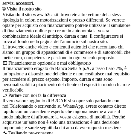
servizi accessori.
🌐 Visita il nostro sito
Visitando il sito www.b2car.it troverete altre vetture della stessa
tipologia in colori e motorizzazioni e prezzo differenti. Se vorrete
optare per acquisto con finanziamento potrete utilizzare il simulatore
di finanziamento online per creare in autonomia la vostra
combinazione ideale di anticipo, durata e rata. Il configuratore si
trova al fondo nella pagina dell’annuncio sul nostro sito.
Lì troverete anche video e contenuti autentici che raccontano chi
siamo: un gruppo di appassionati di e-commerce e di automobili che
mette cura, competenza e passione in ogni veicolo proposto.
💶 Finanziamento opzionale e mai obbligatorio
Il finanziamento erogato da Banca Sella S.p.A. a tasso fisso 7%, è
un’opzione a disposizione del cliente e non costituisce mai requisito
per accedere al prezzo esposto. Importo, durata e rata sono
personalizzabili a piacimento del cliente ed esposti in modo chiaro e
verificabile.
🤝 Parlare con noi fa la differenza
Il vero valore aggiunto di B2CAR si scopre solo parlando con
noi.Telefonando o scrivendo su WhatsApp, avrete contatto diretto
rapido con un consulente esperto che ragiona insieme a voi sul
modo migliore di affrontare la vostra esigenza di mobilità. Perché
acquistare un’auto non è solo una transazione: è una decisione
importante, e sarete seguiti da chi ama davvero questo mestiere
🔧 Tagliando pre-consegna