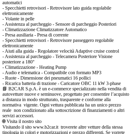
automatici
- Specchietti retrovisori - Retrovisore lato guida regolabile
elettronicamente
- Volante in pelle
- Assistenza al parcheggio - Sensore di parcheggio Posteriori
- Climatizzazione Climatizzatore Automatico
- Presa ausiliaria - Presa di corrente
- Specchietti retrovisori - Retrovisore passeggero regolabile
elettronicamente
- Aiuti alla guida - Regolatore velocità Adaptive cruise control
- Assistenza al parcheggio - Telecamera Posteriore Visione
posteriore a 180°
- Climatizzazione - Heating Pump
- Audio e telematica - Compatibile con formato MP3
- Ruote - Dimensione dei pneumatici 16 pollici
- Ricarica batteria di trazione - Caricatore OBC 11 kW 3-phase
📘 B2CAR S.p.A. è un e-commerce specializzato nella vendita di
autovetture nuove e seminuove, progettato per consentire l’acquisto
a distanza in modo strutturato, trasparente e conforme alla
normativa vigente. Ogni vettura pubblicata ha un unico prezzo
reale non condizionato alla sottoscrizione di finanziamenti o altri
servizi accessori.
🌐 Visita il nostro sito
Visitando il sito www.b2car.it troverete altre vetture della stessa
tipologia in colori e motorizzazioni e prezzo differenti. Se vorrete