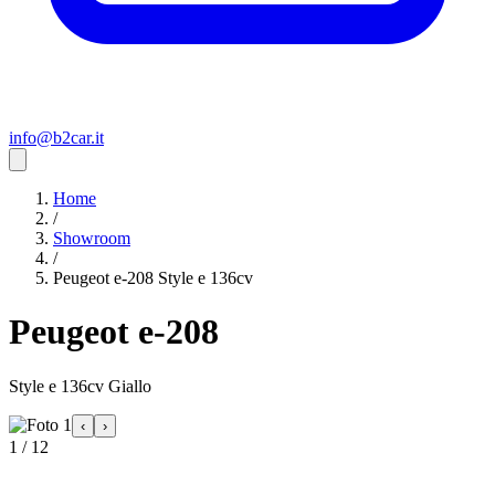
info@b2car.it
Home
/
Showroom
/
Peugeot e-208 Style e 136cv
Peugeot e-208
Style e 136cv Giallo
‹
›
1 / 12