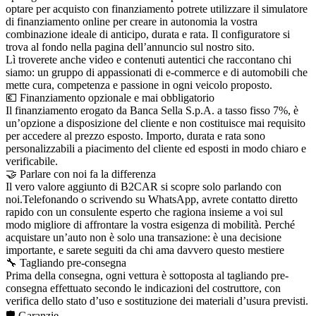
optare per acquisto con finanziamento potrete utilizzare il simulatore
di finanziamento online per creare in autonomia la vostra
combinazione ideale di anticipo, durata e rata. Il configuratore si
trova al fondo nella pagina dell’annuncio sul nostro sito.
Lì troverete anche video e contenuti autentici che raccontano chi
siamo: un gruppo di appassionati di e-commerce e di automobili che
mette cura, competenza e passione in ogni veicolo proposto.
💶 Finanziamento opzionale e mai obbligatorio
Il finanziamento erogato da Banca Sella S.p.A. a tasso fisso 7%, è
un’opzione a disposizione del cliente e non costituisce mai requisito
per accedere al prezzo esposto. Importo, durata e rata sono
personalizzabili a piacimento del cliente ed esposti in modo chiaro e
verificabile.
🤝 Parlare con noi fa la differenza
Il vero valore aggiunto di B2CAR si scopre solo parlando con
noi.Telefonando o scrivendo su WhatsApp, avrete contatto diretto
rapido con un consulente esperto che ragiona insieme a voi sul
modo migliore di affrontare la vostra esigenza di mobilità. Perché
acquistare un’auto non è solo una transazione: è una decisione
importante, e sarete seguiti da chi ama davvero questo mestiere
🔧 Tagliando pre-consegna
Prima della consegna, ogni vettura è sottoposta al tagliando pre-
consegna effettuato secondo le indicazioni del costruttore, con
verifica dello stato d’uso e sostituzione dei materiali d’usura previsti.
🛡️ Garanzie