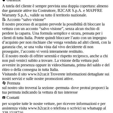
A tutela del cliente è sempre prevista una doppia copertura: almeno
due garanzie attive tra Costruttore, B2CAR S.p.A. e MAPFRE
Warranty S.p.A., valide su tutto il territorio nazionale.
📝 Acconto “salvo visione”
Il nostro processo di acquisto prevede la possibilità di bloccare la
vettura con un acconto “salvo visione”, senza alcun rischio di
perdere la caparra. Una formula semplice e sicura, pensata per i
clienti di tutta Italia. Potete quindi bloccare l’auto con un impegno
d’acquisto per non rischiare che venga venduta ad altri clienti, con la
garanzia che, se una volta vista dal vivo deciderete di non
proseguire, l’acconto vi verrà interamente restituito.
È il nostro modo di offrire serenità e rispetto reciproco, anche a chi
non può venirci subito a trovare. La visione della vettura può
avvenire in presenza oppure in videochiamata, prima del saldo e del
ritiro o della consegna in tutta Italia.
Visitando il sito www.b2car.it Troverete informazioni dettagliate sui
nostri servizi e sulle nostre promozioni attive.
🔄 Permuta
sul nostro sito troverai la sezione -permuta- dove protrai proporci la
tua permuta indicando la vettura di tuo interesse
☎️ Contatti
per scoprire tutte le nostre vetture, per ricevere informazioni e per
assistenza visita www.b2car.it o telefona o scrivici su whatsapp al
338 1518716