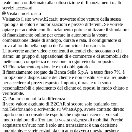
reale non condizionato alla sottoscrizione di finanziamenti o altri
servizi accessori.
🌐 Visita il nostro sito
Visitando il sito www.b2car.it troverete altre vetture della stessa
tipologia in colori e motorizzazioni e prezzo differenti. Se vorrete
optare per acquisto con finanziamento potrete utilizzare il simulatore
di finanziamento online per creare in autonomia la vostra
combinazione ideale di anticipo, durata e rata. Il configuratore si
trova al fondo nella pagina dell’annuncio sul nostro sito.
Lì troverete anche video e contenuti autentici che raccontano chi
siamo: un gruppo di appassionati di e-commerce e di automobili che
mette cura, competenza e passione in ogni veicolo proposto.
💶 Finanziamento opzionale e mai obbligatorio
Il finanziamento erogato da Banca Sella S.p.A. a tasso fisso 7%, è
un’opzione a disposizione del cliente e non costituisce mai requisito
per accedere al prezzo esposto. Importo, durata e rata sono
personalizzabili a piacimento del cliente ed esposti in modo chiaro e
verificabile.
🤝 Parlare con noi fa la differenza
Il vero valore aggiunto di B2CAR si scopre solo parlando con
noi.Telefonando o scrivendo su WhatsApp, avrete contatto diretto
rapido con un consulente esperto che ragiona insieme a voi sul
modo migliore di affrontare la vostra esigenza di mobilità. Perché
acquistare un’auto non è solo una transazione: è una decisione
importante, e sarete seguiti da chi ama davvero questo mestiere