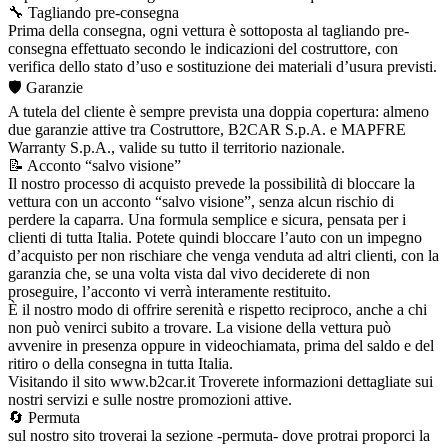
🔧 Tagliando pre-consegna
Prima della consegna, ogni vettura è sottoposta al tagliando pre-
consegna effettuato secondo le indicazioni del costruttore, con
verifica dello stato d’uso e sostituzione dei materiali d’usura previsti.
🛡️ Garanzie
A tutela del cliente è sempre prevista una doppia copertura: almeno
due garanzie attive tra Costruttore, B2CAR S.p.A. e MAPFRE
Warranty S.p.A., valide su tutto il territorio nazionale.
📝 Acconto “salvo visione”
Il nostro processo di acquisto prevede la possibilità di bloccare la
vettura con un acconto “salvo visione”, senza alcun rischio di
perdere la caparra. Una formula semplice e sicura, pensata per i
clienti di tutta Italia. Potete quindi bloccare l’auto con un impegno
d’acquisto per non rischiare che venga venduta ad altri clienti, con la
garanzia che, se una volta vista dal vivo deciderete di non
proseguire, l’acconto vi verrà interamente restituito.
È il nostro modo di offrire serenità e rispetto reciproco, anche a chi
non può venirci subito a trovare. La visione della vettura può
avvenire in presenza oppure in videochiamata, prima del saldo e del
ritiro o della consegna in tutta Italia.
Visitando il sito www.b2car.it Troverete informazioni dettagliate sui
nostri servizi e sulle nostre promozioni attive.
🔄 Permuta
sul nostro sito troverai la sezione -permuta- dove protrai proporci la