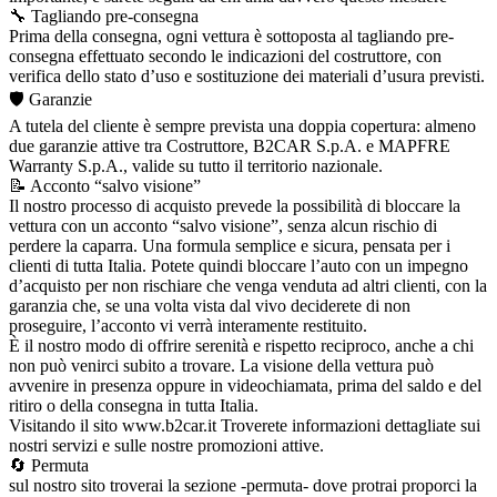
🔧 Tagliando pre-consegna
Prima della consegna, ogni vettura è sottoposta al tagliando pre-
consegna effettuato secondo le indicazioni del costruttore, con
verifica dello stato d’uso e sostituzione dei materiali d’usura previsti.
🛡️ Garanzie
A tutela del cliente è sempre prevista una doppia copertura: almeno
due garanzie attive tra Costruttore, B2CAR S.p.A. e MAPFRE
Warranty S.p.A., valide su tutto il territorio nazionale.
📝 Acconto “salvo visione”
Il nostro processo di acquisto prevede la possibilità di bloccare la
vettura con un acconto “salvo visione”, senza alcun rischio di
perdere la caparra. Una formula semplice e sicura, pensata per i
clienti di tutta Italia. Potete quindi bloccare l’auto con un impegno
d’acquisto per non rischiare che venga venduta ad altri clienti, con la
garanzia che, se una volta vista dal vivo deciderete di non
proseguire, l’acconto vi verrà interamente restituito.
È il nostro modo di offrire serenità e rispetto reciproco, anche a chi
non può venirci subito a trovare. La visione della vettura può
avvenire in presenza oppure in videochiamata, prima del saldo e del
ritiro o della consegna in tutta Italia.
Visitando il sito www.b2car.it Troverete informazioni dettagliate sui
nostri servizi e sulle nostre promozioni attive.
🔄 Permuta
sul nostro sito troverai la sezione -permuta- dove protrai proporci la