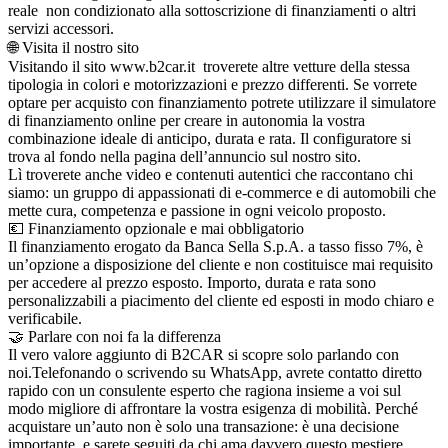
reale non condizionato alla sottoscrizione di finanziamenti o altri
servizi accessori.
🌐 Visita il nostro sito
Visitando il sito www.b2car.it troverete altre vetture della stessa
tipologia in colori e motorizzazioni e prezzo differenti. Se vorrete
optare per acquisto con finanziamento potrete utilizzare il simulatore
di finanziamento online per creare in autonomia la vostra
combinazione ideale di anticipo, durata e rata. Il configuratore si
trova al fondo nella pagina dell’annuncio sul nostro sito.
Lì troverete anche video e contenuti autentici che raccontano chi
siamo: un gruppo di appassionati di e-commerce e di automobili che
mette cura, competenza e passione in ogni veicolo proposto.
💶 Finanziamento opzionale e mai obbligatorio
Il finanziamento erogato da Banca Sella S.p.A. a tasso fisso 7%, è
un’opzione a disposizione del cliente e non costituisce mai requisito
per accedere al prezzo esposto. Importo, durata e rata sono
personalizzabili a piacimento del cliente ed esposti in modo chiaro e
verificabile.
🤝 Parlare con noi fa la differenza
Il vero valore aggiunto di B2CAR si scopre solo parlando con
noi.Telefonando o scrivendo su WhatsApp, avrete contatto diretto
rapido con un consulente esperto che ragiona insieme a voi sul
modo migliore di affrontare la vostra esigenza di mobilità. Perché
acquistare un’auto non è solo una transazione: è una decisione
importante, e sarete seguiti da chi ama davvero questo mestiere