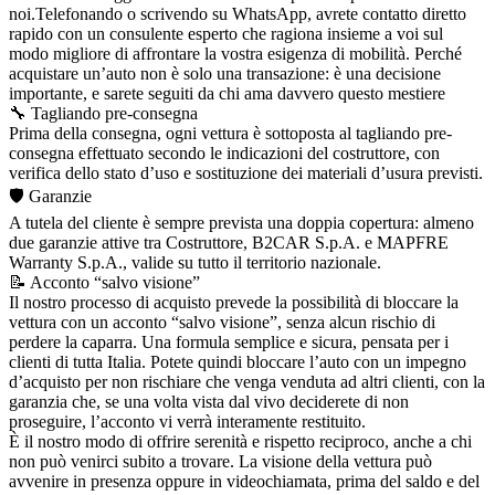
noi.Telefonando o scrivendo su WhatsApp, avrete contatto diretto
rapido con un consulente esperto che ragiona insieme a voi sul
modo migliore di affrontare la vostra esigenza di mobilità. Perché
acquistare un’auto non è solo una transazione: è una decisione
importante, e sarete seguiti da chi ama davvero questo mestiere
🔧 Tagliando pre-consegna
Prima della consegna, ogni vettura è sottoposta al tagliando pre-
consegna effettuato secondo le indicazioni del costruttore, con
verifica dello stato d’uso e sostituzione dei materiali d’usura previsti.
🛡️ Garanzie
A tutela del cliente è sempre prevista una doppia copertura: almeno
due garanzie attive tra Costruttore, B2CAR S.p.A. e MAPFRE
Warranty S.p.A., valide su tutto il territorio nazionale.
📝 Acconto “salvo visione”
Il nostro processo di acquisto prevede la possibilità di bloccare la
vettura con un acconto “salvo visione”, senza alcun rischio di
perdere la caparra. Una formula semplice e sicura, pensata per i
clienti di tutta Italia. Potete quindi bloccare l’auto con un impegno
d’acquisto per non rischiare che venga venduta ad altri clienti, con la
garanzia che, se una volta vista dal vivo deciderete di non
proseguire, l’acconto vi verrà interamente restituito.
È il nostro modo di offrire serenità e rispetto reciproco, anche a chi
non può venirci subito a trovare. La visione della vettura può
avvenire in presenza oppure in videochiamata, prima del saldo e del