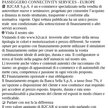
PASSEGGERO CONNECTIVITY SERVICES - EUROPE
📘 B2CAR S.p.A. è un e-commerce specializzato nella vendita di
autovetture nuove e seminuove, progettato per consentire l’acquisto
a distanza in modo strutturato, trasparente e conforme alla
normativa vigente. Ogni vettura pubblicata ha un unico prezzo
reale non condizionato alla sottoscrizione di finanziamenti o altri
servizi accessori.
🌐 Visita il nostro sito
Visitando il sito www.b2car.it troverete altre vetture della stessa
tipologia in colori e motorizzazioni e prezzo differenti. Se vorrete
optare per acquisto con finanziamento potrete utilizzare il simulatore
di finanziamento online per creare in autonomia la vostra
combinazione ideale di anticipo, durata e rata. Il configuratore si
trova al fondo nella pagina dell’annuncio sul nostro sito.
Lì troverete anche video e contenuti autentici che raccontano chi
siamo: un gruppo di appassionati di e-commerce e di automobili che
mette cura, competenza e passione in ogni veicolo proposto.
💶 Finanziamento opzionale e mai obbligatorio
Il finanziamento erogato da Banca Sella S.p.A. a tasso fisso 7%, è
un’opzione a disposizione del cliente e non costituisce mai requisito
per accedere al prezzo esposto. Importo, durata e rata sono
personalizzabili a piacimento del cliente ed esposti in modo chiaro e
verificabile.
🤝 Parlare con noi fa la differenza
Il vero valore aggiunto di B2CAR si scopre solo parlando con