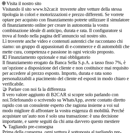
🌐 Visita il nostro sito
Visitando il sito www.b2car.it troverete altre vetture della stessa
tipologia in colori e motorizzazioni e prezzo differenti. Se vorrete
optare per acquisto con finanziamento potrete utilizzare il simulatore
di finanziamento online per creare in autonomia la vostra
combinazione ideale di anticipo, durata e rata. Il configuratore si
trova al fondo nella pagina dell’annuncio sul nostro sito.
Lì troverete anche video e contenuti autentici che raccontano chi
siamo: un gruppo di appassionati di e-commerce e di automobili che
mette cura, competenza e passione in ogni veicolo proposto.
💶 Finanziamento opzionale e mai obbligatorio
Il finanziamento erogato da Banca Sella S.p.A. a tasso fisso 7%, è
un’opzione a disposizione del cliente e non costituisce mai requisito
per accedere al prezzo esposto. Importo, durata e rata sono
personalizzabili a piacimento del cliente ed esposti in modo chiaro e
verificabile.
🤝 Parlare con noi fa la differenza
Il vero valore aggiunto di B2CAR si scopre solo parlando con
noi.Telefonando o scrivendo su WhatsApp, avrete contatto diretto
rapido con un consulente esperto che ragiona insieme a voi sul
modo migliore di affrontare la vostra esigenza di mobilità. Perché
acquistare un’auto non è solo una transazione: è una decisione
importante, e sarete seguiti da chi ama davvero questo mestiere
🔧 Tagliando pre-consegna
Prima della consegna, ogni vettura è sottoposta al tagliando pre-