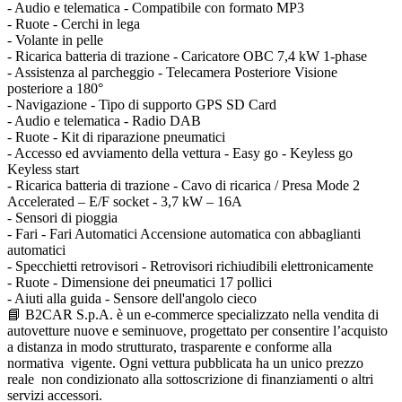
- Audio e telematica - Compatibile con formato MP3
- Ruote - Cerchi in lega
- Volante in pelle
- Ricarica batteria di trazione - Caricatore OBC 7,4 kW 1-phase
- Assistenza al parcheggio - Telecamera Posteriore Visione
posteriore a 180°
- Navigazione - Tipo di supporto GPS SD Card
- Audio e telematica - Radio DAB
- Ruote - Kit di riparazione pneumatici
- Accesso ed avviamento della vettura - Easy go - Keyless go
Keyless start
- Ricarica batteria di trazione - Cavo di ricarica / Presa Mode 2
Accelerated – E/F socket - 3,7 kW – 16A
- Sensori di pioggia
- Fari - Fari Automatici Accensione automatica con abbaglianti
automatici
- Specchietti retrovisori - Retrovisori richiudibili elettronicamente
- Ruote - Dimensione dei pneumatici 17 pollici
- Aiuti alla guida - Sensore dell'angolo cieco
📘 B2CAR S.p.A. è un e-commerce specializzato nella vendita di
autovetture nuove e seminuove, progettato per consentire l’acquisto
a distanza in modo strutturato, trasparente e conforme alla
normativa vigente. Ogni vettura pubblicata ha un unico prezzo
reale non condizionato alla sottoscrizione di finanziamenti o altri
servizi accessori.