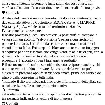
consegna effettuato secondo le indicazioni del costruttore, con
verifica dello stato d’uso e sostituzione dei materiali d’usura previsti.
🛡️ Garanzie
A tutela del cliente è sempre prevista una doppia copertura: almeno
due garanzie attive tra Costruttore, B2CAR S.p.A. e MAPFRE
Warranty S.p.A., valide su tutto il territorio nazionale.
📝 Acconto “salvo visione”
Il nostro processo di acquisto prevede la possibilità di bloccare la
vettura con un acconto “salvo visione”, senza alcun rischio di
perdere la caparra. Una formula semplice e sicura, pensata per i
clienti di tutta Italia. Potete quindi bloccare l’auto con un impegno
d’acquisto per non rischiare che venga venduta ad altri clienti, con la
garanzia che, se una volta vista dal vivo deciderete di non
proseguire, l’acconto vi verrà interamente restituito.
È il nostro modo di offrire serenità e rispetto reciproco, anche a chi
non può venirci subito a trovare. La visione della vettura può
avvenire in presenza oppure in videochiamata, prima del saldo e del
ritiro o della consegna in tutta Italia.
Visitando il sito www.b2car.it Troverete informazioni dettagliate sui
nostri servizi e sulle nostre promozioni attive.
🔄 Permuta
sul nostro sito troverai la sezione -permuta- dove protrai proporci la
tua permuta indicando la vettura di tuo interesse
☎️ Contatti