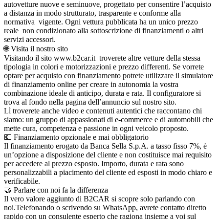
autovetture nuove e seminuove, progettato per consentire l’acquisto
a distanza in modo strutturato, trasparente e conforme alla
normativa vigente. Ogni vettura pubblicata ha un unico prezzo
reale non condizionato alla sottoscrizione di finanziamenti o altri
servizi accessori.
🌐 Visita il nostro sito
Visitando il sito www.b2car.it troverete altre vetture della stessa
tipologia in colori e motorizzazioni e prezzo differenti. Se vorrete
optare per acquisto con finanziamento potrete utilizzare il simulatore
di finanziamento online per creare in autonomia la vostra
combinazione ideale di anticipo, durata e rata. Il configuratore si
trova al fondo nella pagina dell’annuncio sul nostro sito.
Lì troverete anche video e contenuti autentici che raccontano chi
siamo: un gruppo di appassionati di e-commerce e di automobili che
mette cura, competenza e passione in ogni veicolo proposto.
💶 Finanziamento opzionale e mai obbligatorio
Il finanziamento erogato da Banca Sella S.p.A. a tasso fisso 7%, è
un’opzione a disposizione del cliente e non costituisce mai requisito
per accedere al prezzo esposto. Importo, durata e rata sono
personalizzabili a piacimento del cliente ed esposti in modo chiaro e
verificabile.
🤝 Parlare con noi fa la differenza
Il vero valore aggiunto di B2CAR si scopre solo parlando con
noi.Telefonando o scrivendo su WhatsApp, avrete contatto diretto
rapido con un consulente esperto che ragiona insieme a voi sul