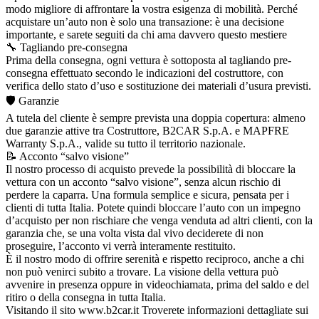
modo migliore di affrontare la vostra esigenza di mobilità. Perché
acquistare un’auto non è solo una transazione: è una decisione
importante, e sarete seguiti da chi ama davvero questo mestiere
🔧 Tagliando pre-consegna
Prima della consegna, ogni vettura è sottoposta al tagliando pre-
consegna effettuato secondo le indicazioni del costruttore, con
verifica dello stato d’uso e sostituzione dei materiali d’usura previsti.
🛡️ Garanzie
A tutela del cliente è sempre prevista una doppia copertura: almeno
due garanzie attive tra Costruttore, B2CAR S.p.A. e MAPFRE
Warranty S.p.A., valide su tutto il territorio nazionale.
📝 Acconto “salvo visione”
Il nostro processo di acquisto prevede la possibilità di bloccare la
vettura con un acconto “salvo visione”, senza alcun rischio di
perdere la caparra. Una formula semplice e sicura, pensata per i
clienti di tutta Italia. Potete quindi bloccare l’auto con un impegno
d’acquisto per non rischiare che venga venduta ad altri clienti, con la
garanzia che, se una volta vista dal vivo deciderete di non
proseguire, l’acconto vi verrà interamente restituito.
È il nostro modo di offrire serenità e rispetto reciproco, anche a chi
non può venirci subito a trovare. La visione della vettura può
avvenire in presenza oppure in videochiamata, prima del saldo e del
ritiro o della consegna in tutta Italia.
Visitando il sito www.b2car.it Troverete informazioni dettagliate sui