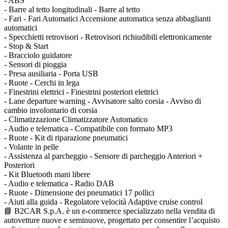
- ABS
- Barre al tetto longitudinali - Barre al tetto
- Fari - Fari Automatici Accensione automatica senza abbaglianti
automatici
- Specchietti retrovisori - Retrovisori richiudibili elettronicamente
- Stop & Start
- Bracciolo guidatore
- Sensori di pioggia
- Presa ausiliaria - Porta USB
- Ruote - Cerchi in lega
- Finestrini elettrici - Finestrini posteriori elettrici
- Lane departure warning - Avvisatore salto corsia - Avviso di
cambio involontario di corsia
- Climatizzazione Climatizzatore Automatico
- Audio e telematica - Compatibile con formato MP3
- Ruote - Kit di riparazione pneumatici
- Volante in pelle
- Assistenza al parcheggio - Sensore di parcheggio Anteriori +
Posteriori
- Kit Bluetooth mani libere
- Audio e telematica - Radio DAB
- Ruote - Dimensione dei pneumatici 17 pollici
- Aiuti alla guida - Regolatore velocità Adaptive cruise control
📘 B2CAR S.p.A. è un e-commerce specializzato nella vendita di
autovetture nuove e seminuove, progettato per consentire l’acquisto