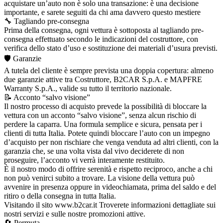
acquistare un’auto non è solo una transazione: è una decisione
importante, e sarete seguiti da chi ama davvero questo mestiere
🔧 Tagliando pre-consegna
Prima della consegna, ogni vettura è sottoposta al tagliando pre-
consegna effettuato secondo le indicazioni del costruttore, con
verifica dello stato d’uso e sostituzione dei materiali d’usura previsti.
🛡️ Garanzie
A tutela del cliente è sempre prevista una doppia copertura: almeno
due garanzie attive tra Costruttore, B2CAR S.p.A. e MAPFRE
Warranty S.p.A., valide su tutto il territorio nazionale.
📝 Acconto “salvo visione”
Il nostro processo di acquisto prevede la possibilità di bloccare la
vettura con un acconto “salvo visione”, senza alcun rischio di
perdere la caparra. Una formula semplice e sicura, pensata per i
clienti di tutta Italia. Potete quindi bloccare l’auto con un impegno
d’acquisto per non rischiare che venga venduta ad altri clienti, con la
garanzia che, se una volta vista dal vivo deciderete di non
proseguire, l’acconto vi verrà interamente restituito.
È il nostro modo di offrire serenità e rispetto reciproco, anche a chi
non può venirci subito a trovare. La visione della vettura può
avvenire in presenza oppure in videochiamata, prima del saldo e del
ritiro o della consegna in tutta Italia.
Visitando il sito www.b2car.it Troverete informazioni dettagliate sui
nostri servizi e sulle nostre promozioni attive.
🔄 Permuta