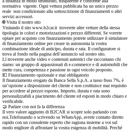
a distanza in modo strutturato, trasparente e conforme alla
normativa vigente. Ogni vettura pubblicata ha un unico prezzo
reale non condizionato alla sottoscrizione di finanziamenti o altri
servizi accessori.
🌐 Visita il nostro sito
Visitando il sito www.b2car.it troverete altre vetture della stessa
tipologia in colori e motorizzazioni e prezzo differenti. Se vorrete
optare per acquisto con finanziamento potrete utilizzare il simulatore
di finanziamento online per creare in autonomia la vostra
combinazione ideale di anticipo, durata e rata. Il configuratore si
trova al fondo nella pagina dell’annuncio sul nostro sito.
Lì troverete anche video e contenuti autentici che raccontano chi
siamo: un gruppo di appassionati di e-commerce e di automobili che
mette cura, competenza e passione in ogni veicolo proposto.
💶 Finanziamento opzionale e mai obbligatorio
Il finanziamento erogato da Banca Sella S.p.A. a tasso fisso 7%, è
un’opzione a disposizione del cliente e non costituisce mai requisito
per accedere al prezzo esposto. Importo, durata e rata sono
personalizzabili a piacimento del cliente ed esposti in modo chiaro e
verificabile.
🤝 Parlare con noi fa la differenza
Il vero valore aggiunto di B2CAR si scopre solo parlando con
noi.Telefonando o scrivendo su WhatsApp, avrete contatto diretto
rapido con un consulente esperto che ragiona insieme a voi sul
modo migliore di affrontare la vostra esigenza di mobilità. Perché