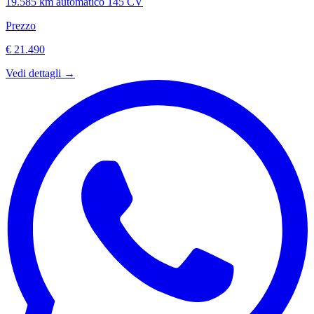
19.585 km
automatico
145 CV
Prezzo
€ 21.490
Vedi dettagli →