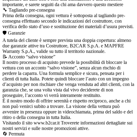
importante, e sarete seguiti da chi ama davvero questo mestiere
🔧 Tagliando pre-consegna
Prima della consegna, ogni vettura è sottoposta al tagliando pre-
consegna effettuato secondo le indicazioni del costruttore, con
verifica dello stato d’uso e sostituzione dei materiali d’usura previsti.
🛡️ Garanzie
A tutela del cliente è sempre prevista una doppia copertura: almeno
due garanzie attive tra Costruttore, B2CAR S.p.A. e MAPFRE
Warranty S.p.A., valide su tutto il territorio nazionale.
📝 Acconto “salvo visione”
Il nostro processo di acquisto prevede la possibilità di bloccare la
vettura con un acconto “salvo visione”, senza alcun rischio di
perdere la caparra. Una formula semplice e sicura, pensata per i
clienti di tutta Italia. Potete quindi bloccare l’auto con un impegno
d’acquisto per non rischiare che venga venduta ad altri clienti, con la
garanzia che, se una volta vista dal vivo deciderete di non
proseguire, l’acconto vi verrà interamente restituito.
È il nostro modo di offrire serenità e rispetto reciproco, anche a chi
non può venirci subito a trovare. La visione della vettura può
avvenire in presenza oppure in videochiamata, prima del saldo e del
ritiro o della consegna in tutta Italia.
Visitando il sito www.b2car.it Troverete informazioni dettagliate sui
nostri servizi e sulle nostre promozioni attive.
🔄 Permuta