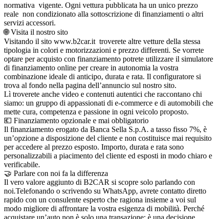
normativa vigente. Ogni vettura pubblicata ha un unico prezzo
reale non condizionato alla sottoscrizione di finanziamenti o altri
servizi accessori.
🌐 Visita il nostro sito
Visitando il sito www.b2car.it troverete altre vetture della stessa
tipologia in colori e motorizzazioni e prezzo differenti. Se vorrete
optare per acquisto con finanziamento potrete utilizzare il simulatore
di finanziamento online per creare in autonomia la vostra
combinazione ideale di anticipo, durata e rata. Il configuratore si
trova al fondo nella pagina dell’annuncio sul nostro sito.
Lì troverete anche video e contenuti autentici che raccontano chi
siamo: un gruppo di appassionati di e-commerce e di automobili che
mette cura, competenza e passione in ogni veicolo proposto.
💶 Finanziamento opzionale e mai obbligatorio
Il finanziamento erogato da Banca Sella S.p.A. a tasso fisso 7%, è
un’opzione a disposizione del cliente e non costituisce mai requisito
per accedere al prezzo esposto. Importo, durata e rata sono
personalizzabili a piacimento del cliente ed esposti in modo chiaro e
verificabile.
🤝 Parlare con noi fa la differenza
Il vero valore aggiunto di B2CAR si scopre solo parlando con
noi.Telefonando o scrivendo su WhatsApp, avrete contatto diretto
rapido con un consulente esperto che ragiona insieme a voi sul
modo migliore di affrontare la vostra esigenza di mobilità. Perché
acquistare un’auto non è solo una transazione: è una decisione