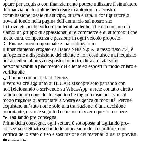
optare per acquisto con finanziamento potrete utilizzare il simulatore
di finanziamento online per creare in autonomia la vostra
combinazione ideale di anticipo, durata e rata. Il configuratore si
trova al fondo nella pagina dell’annuncio sul nostro sito.
Lì troverete anche video e contenuti autentici che raccontano chi
siamo: un gruppo di appassionati di e-commerce e di automobili che
mette cura, competenza e passione in ogni veicolo proposto.
💶 Finanziamento opzionale e mai obbligatorio
Il finanziamento erogato da Banca Sella S.p.A. a tasso fisso 7%, è
un’opzione a disposizione del cliente e non costituisce mai requisito
per accedere al prezzo esposto. Importo, durata e rata sono
personalizzabili a piacimento del cliente ed esposti in modo chiaro e
verificabile.
🤝 Parlare con noi fa la differenza
Il vero valore aggiunto di B2CAR si scopre solo parlando con
noi.Telefonando o scrivendo su WhatsApp, avrete contatto diretto
rapido con un consulente esperto che ragiona insieme a voi sul
modo migliore di affrontare la vostra esigenza di mobilità. Perché
acquistare un’auto non è solo una transazione: è una decisione
importante, e sarete seguiti da chi ama davvero questo mestiere
🔧 Tagliando pre-consegna
Prima della consegna, ogni vettura è sottoposta al tagliando pre-
consegna effettuato secondo le indicazioni del costruttore, con
verifica dello stato d’uso e sostituzione dei materiali d’usura previsti.
🛡️ Garanzie