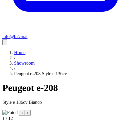
info@b2car.it
Home
/
Showroom
/
Peugeot e-208 Style e 136cv
Peugeot e-208
Style e 136cv Bianco
‹
›
1 / 12