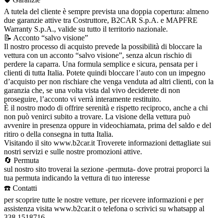
A tutela del cliente è sempre prevista una doppia copertura: almeno
due garanzie attive tra Costruttore, B2CAR S.p.A. e MAPFRE
Warranty S.p.A., valide su tutto il territorio nazionale.
📝 Acconto “salvo visione”
Il nostro processo di acquisto prevede la possibilità di bloccare la
vettura con un acconto “salvo visione”, senza alcun rischio di
perdere la caparra. Una formula semplice e sicura, pensata per i
clienti di tutta Italia. Potete quindi bloccare l’auto con un impegno
d’acquisto per non rischiare che venga venduta ad altri clienti, con la
garanzia che, se una volta vista dal vivo deciderete di non
proseguire, l’acconto vi verrà interamente restituito.
È il nostro modo di offrire serenità e rispetto reciproco, anche a chi
non può venirci subito a trovare. La visione della vettura può
avvenire in presenza oppure in videochiamata, prima del saldo e del
ritiro o della consegna in tutta Italia.
Visitando il sito www.b2car.it Troverete informazioni dettagliate sui
nostri servizi e sulle nostre promozioni attive.
🔄 Permuta
sul nostro sito troverai la sezione -permuta- dove protrai proporci la
tua permuta indicando la vettura di tuo interesse
☎️ Contatti
per scoprire tutte le nostre vetture, per ricevere informazioni e per
assistenza visita www.b2car.it o telefona o scrivici su whatsapp al
338 1518716