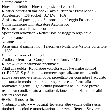
elettronicamente
Finestrini elettrici - Finestrini posteriori elettrici
Ricarica batteria di trazione - Cavo di ricarica / Presa Mode 2
Accelerated – E/F socket - 3,7 kW – 16A
Assistenza al parcheggio - Sensore di parcheggio Posteriori
Climatizzazione Climatizzatore Automatico
Presa ausiliaria - Presa di corrente
Specchietti retrovisori - Retrovisore passeggero regolabile
elettronicamente
Volante in pelle
Assistenza al parcheggio - Telecamera Posteriore Visione posteriore
a 180°
Climatizzazione - Heating Pump
Audio e telematica - Compatibile con formato MP3
Ruote - Kit di riparazione pneumatici
Aiuti alla guida - Regolatore velocità Adaptive cruise control
📘 B2CAR S.p.A. è un e-commerce specializzato nella vendita di
autovetture nuove e seminuove, progettato per consentire l’acquisto
a distanza in modo strutturato, trasparente e conforme alla
normativa vigente. Ogni vettura pubblicata ha un unico prezzo
reale non condizionato alla sottoscrizione di finanziamenti o altri
servizi accessori.
🌐 Visita il nostro sito
Visitando il sito www.b2car.it troverete altre vetture della stessa
tipologia in colori e motorizzazioni e prezzo differenti. Se vorrete