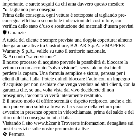
importante, e sarete seguiti da chi ama davvero questo mestiere
🔧 Tagliando pre-consegna
Prima della consegna, ogni vettura è sottoposta al tagliando pre-
consegna effettuato secondo le indicazioni del costruttore, con
verifica dello stato d’uso e sostituzione dei materiali d’usura previsti.
🛡️ Garanzie
A tutela del cliente è sempre prevista una doppia copertura: almeno
due garanzie attive tra Costruttore, B2CAR S.p.A. e MAPFRE
Warranty S.p.A., valide su tutto il territorio nazionale.
📝 Acconto “salvo visione”
Il nostro processo di acquisto prevede la possibilità di bloccare la
vettura con un acconto “salvo visione”, senza alcun rischio di
perdere la caparra. Una formula semplice e sicura, pensata per i
clienti di tutta Italia. Potete quindi bloccare l’auto con un impegno
d’acquisto per non rischiare che venga venduta ad altri clienti, con la
garanzia che, se una volta vista dal vivo deciderete di non
proseguire, l’acconto vi verrà interamente restituito.
È il nostro modo di offrire serenità e rispetto reciproco, anche a chi
non può venirci subito a trovare. La visione della vettura può
avvenire in presenza oppure in videochiamata, prima del saldo e del
ritiro o della consegna in tutta Italia.
Visitando il sito www.b2car.it Troverete informazioni dettagliate sui
nostri servizi e sulle nostre promozioni attive.
🔄 Permuta