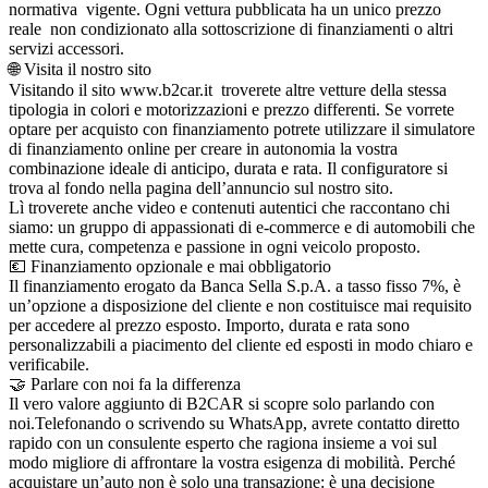
normativa vigente. Ogni vettura pubblicata ha un unico prezzo
reale non condizionato alla sottoscrizione di finanziamenti o altri
servizi accessori.
🌐 Visita il nostro sito
Visitando il sito www.b2car.it troverete altre vetture della stessa
tipologia in colori e motorizzazioni e prezzo differenti. Se vorrete
optare per acquisto con finanziamento potrete utilizzare il simulatore
di finanziamento online per creare in autonomia la vostra
combinazione ideale di anticipo, durata e rata. Il configuratore si
trova al fondo nella pagina dell’annuncio sul nostro sito.
Lì troverete anche video e contenuti autentici che raccontano chi
siamo: un gruppo di appassionati di e-commerce e di automobili che
mette cura, competenza e passione in ogni veicolo proposto.
💶 Finanziamento opzionale e mai obbligatorio
Il finanziamento erogato da Banca Sella S.p.A. a tasso fisso 7%, è
un’opzione a disposizione del cliente e non costituisce mai requisito
per accedere al prezzo esposto. Importo, durata e rata sono
personalizzabili a piacimento del cliente ed esposti in modo chiaro e
verificabile.
🤝 Parlare con noi fa la differenza
Il vero valore aggiunto di B2CAR si scopre solo parlando con
noi.Telefonando o scrivendo su WhatsApp, avrete contatto diretto
rapido con un consulente esperto che ragiona insieme a voi sul
modo migliore di affrontare la vostra esigenza di mobilità. Perché
acquistare un’auto non è solo una transazione: è una decisione