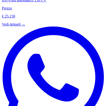
8.676 km
automatico
156 CV
Prezzo
€ 25.150
Vedi dettagli →