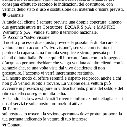
consegna effettuato secondo le indicazioni del costruttore, con
verifica dello stato d’uso e sostituzione dei materiali d’usura previsti.
🛡️ Garanzie
A tutela del cliente è sempre prevista una doppia copertura: almeno
due garanzie attive tra Costruttore, B2CAR S.p.A. e MAPFRE
Warranty S.p.A., valide su tutto il territorio nazionale.
📝 Acconto “salvo visione”
Il nostro processo di acquisto prevede la possibilità di bloccare la
vettura con un acconto “salvo visione”, senza alcun rischio di
perdere la caparra. Una formula semplice e sicura, pensata per i
clienti di tutta Italia. Potete quindi bloccare l’auto con un impegno
d’acquisto per non rischiare che venga venduta ad altri clienti, con la
garanzia che, se una volta vista dal vivo deciderete di non
proseguire, l’acconto vi verrà interamente restituito.
È il nostro modo di offrire serenità e rispetto reciproco, anche a chi
non può venirci subito a trovare. La visione della vettura può
avvenire in presenza oppure in videochiamata, prima del saldo e del
ritiro o della consegna in tutta Italia.
Visitando il sito www.b2car.it Troverete informazioni dettagliate sui
nostri servizi e sulle nostre promozioni attive.
🔄 Permuta
sul nostro sito troverai la sezione -permuta- dove protrai proporci la
tua permuta indicando la vettura di tuo interesse
☎️ Contatti