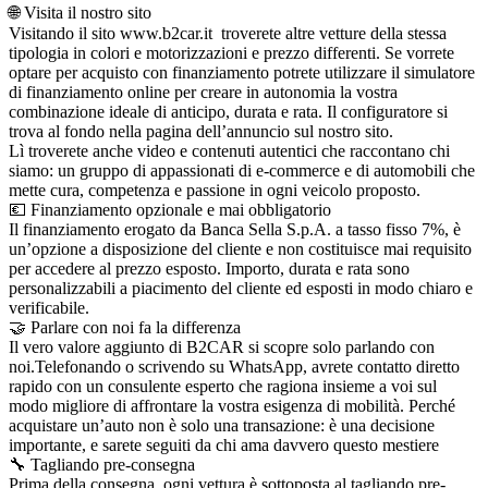
🌐 Visita il nostro sito
Visitando il sito www.b2car.it troverete altre vetture della stessa
tipologia in colori e motorizzazioni e prezzo differenti. Se vorrete
optare per acquisto con finanziamento potrete utilizzare il simulatore
di finanziamento online per creare in autonomia la vostra
combinazione ideale di anticipo, durata e rata. Il configuratore si
trova al fondo nella pagina dell’annuncio sul nostro sito.
Lì troverete anche video e contenuti autentici che raccontano chi
siamo: un gruppo di appassionati di e-commerce e di automobili che
mette cura, competenza e passione in ogni veicolo proposto.
💶 Finanziamento opzionale e mai obbligatorio
Il finanziamento erogato da Banca Sella S.p.A. a tasso fisso 7%, è
un’opzione a disposizione del cliente e non costituisce mai requisito
per accedere al prezzo esposto. Importo, durata e rata sono
personalizzabili a piacimento del cliente ed esposti in modo chiaro e
verificabile.
🤝 Parlare con noi fa la differenza
Il vero valore aggiunto di B2CAR si scopre solo parlando con
noi.Telefonando o scrivendo su WhatsApp, avrete contatto diretto
rapido con un consulente esperto che ragiona insieme a voi sul
modo migliore di affrontare la vostra esigenza di mobilità. Perché
acquistare un’auto non è solo una transazione: è una decisione
importante, e sarete seguiti da chi ama davvero questo mestiere
🔧 Tagliando pre-consegna
Prima della consegna, ogni vettura è sottoposta al tagliando pre-