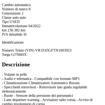
Cambio
automatico
Numero di marce
8
Generazione
2
Classe auto
auto
Tipo
USED
Immatricolazione
04/2022
km
236.382 km
IVA detraibile
Sì
Identificazione
Numero Telaio (VIN)
VR1F45GFTN1003923
Targa
GJ766HX
Descrizione
- Volante in pelle
- Audio e telematica - Compatibile con formato MP3
- Climatizzazione Climatizzatore Automatico Bizona
- Specchietti retrovisori - Retrovisore lato guida regolabile
elettronicamente
- Ruote - Sensore della pressione dei pneumatici
- Lane departure warning - Avvisatore salto corsia - Avviso di
cambio involontario di corsia