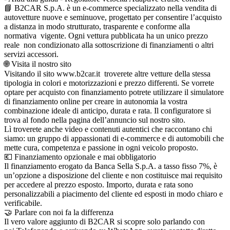
📘 B2CAR S.p.A. è un e-commerce specializzato nella vendita di
autovetture nuove e seminuove, progettato per consentire l’acquisto
a distanza in modo strutturato, trasparente e conforme alla
normativa vigente. Ogni vettura pubblicata ha un unico prezzo
reale non condizionato alla sottoscrizione di finanziamenti o altri
servizi accessori.
🌐 Visita il nostro sito
Visitando il sito www.b2car.it troverete altre vetture della stessa
tipologia in colori e motorizzazioni e prezzo differenti. Se vorrete
optare per acquisto con finanziamento potrete utilizzare il simulatore
di finanziamento online per creare in autonomia la vostra
combinazione ideale di anticipo, durata e rata. Il configuratore si
trova al fondo nella pagina dell’annuncio sul nostro sito.
Lì troverete anche video e contenuti autentici che raccontano chi
siamo: un gruppo di appassionati di e-commerce e di automobili che
mette cura, competenza e passione in ogni veicolo proposto.
💶 Finanziamento opzionale e mai obbligatorio
Il finanziamento erogato da Banca Sella S.p.A. a tasso fisso 7%, è
un’opzione a disposizione del cliente e non costituisce mai requisito
per accedere al prezzo esposto. Importo, durata e rata sono
personalizzabili a piacimento del cliente ed esposti in modo chiaro e
verificabile.
🤝 Parlare con noi fa la differenza
Il vero valore aggiunto di B2CAR si scopre solo parlando con