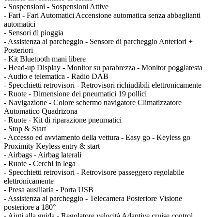
- Sospensioni - Sospensioni Attive
- Fari - Fari Automatici Accensione automatica senza abbaglianti
automatici
- Sensori di pioggia
- Assistenza al parcheggio - Sensore di parcheggio Anteriori +
Posteriori
- Kit Bluetooth mani libere
- Head-up Display - Monitor su parabrezza - Monitor poggiatesta
- Audio e telematica - Radio DAB
- Specchietti retrovisori - Retrovisori richiudibili elettronicamente
- Ruote - Dimensione dei pneumatici 19 pollici
- Navigazione - Colore schermo navigatore Climatizzatore
Automatico Quadrizona
- Ruote - Kit di riparazione pneumatici
- Stop & Start
- Accesso ed avviamento della vettura - Easy go - Keyless go
Proximity Keyless entry & start
- Airbags - Airbag laterali
- Ruote - Cerchi in lega
- Specchietti retrovisori - Retrovisore passeggero regolabile
elettronicamente
- Presa ausiliaria - Porta USB
- Assistenza al parcheggio - Telecamera Posteriore Visione
posteriore a 180°
- Aiuti alla guida - Regolatore velocità Adaptive cruise control