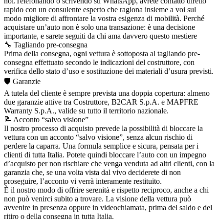
noi.Telefonando o scrivendo su WhatsApp, avrete contatto diretto
rapido con un consulente esperto che ragiona insieme a voi sul
modo migliore di affrontare la vostra esigenza di mobilità. Perché
acquistare un’auto non è solo una transazione: è una decisione
importante, e sarete seguiti da chi ama davvero questo mestiere
🔧 Tagliando pre-consegna
Prima della consegna, ogni vettura è sottoposta al tagliando pre-
consegna effettuato secondo le indicazioni del costruttore, con
verifica dello stato d’uso e sostituzione dei materiali d’usura previsti.
🛡️ Garanzie
A tutela del cliente è sempre prevista una doppia copertura: almeno
due garanzie attive tra Costruttore, B2CAR S.p.A. e MAPFRE
Warranty S.p.A., valide su tutto il territorio nazionale.
📝 Acconto “salvo visione”
Il nostro processo di acquisto prevede la possibilità di bloccare la
vettura con un acconto “salvo visione”, senza alcun rischio di
perdere la caparra. Una formula semplice e sicura, pensata per i
clienti di tutta Italia. Potete quindi bloccare l’auto con un impegno
d’acquisto per non rischiare che venga venduta ad altri clienti, con la
garanzia che, se una volta vista dal vivo deciderete di non
proseguire, l’acconto vi verrà interamente restituito.
È il nostro modo di offrire serenità e rispetto reciproco, anche a chi
non può venirci subito a trovare. La visione della vettura può
avvenire in presenza oppure in videochiamata, prima del saldo e del
ritiro o della consegna in tutta Italia.