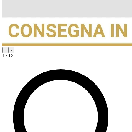
‹
›
1 / 12