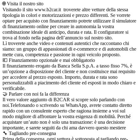
🌐 Visita il nostro sito
Visitando il sito www.b2car.it troverete altre vetture della stessa
tipologia in colori e motorizzazioni e prezzo differenti. Se vorrete
optare per acquisto con finanziamento potrete utilizzare il simulatore
di finanziamento online per creare in autonomia la vostra
combinazione ideale di anticipo, durata e rata. Il configuratore si
trova al fondo nella pagina dell’annuncio sul nostro sito.
Lì troverete anche video e contenuti autentici che raccontano chi
siamo: un gruppo di appassionati di e-commerce e di automobili che
mette cura, competenza e passione in ogni veicolo proposto.
💶 Finanziamento opzionale e mai obbligatorio
Il finanziamento erogato da Banca Sella S.p.A. a tasso fisso 7%, è
un’opzione a disposizione del cliente e non costituisce mai requisito
per accedere al prezzo esposto. Importo, durata e rata sono
personalizzabili a piacimento del cliente ed esposti in modo chiaro e
verificabile.
🤝 Parlare con noi fa la differenza
Il vero valore aggiunto di B2CAR si scopre solo parlando con
noi.Telefonando o scrivendo su WhatsApp, avrete contatto diretto
rapido con un consulente esperto che ragiona insieme a voi sul
modo migliore di affrontare la vostra esigenza di mobilità. Perché
acquistare un’auto non è solo una transazione: è una decisione
importante, e sarete seguiti da chi ama davvero questo mestiere
🔧 Tagliando pre-consegna
Prima della consegna, ogni vettura è sottoposta al tagliando pre-