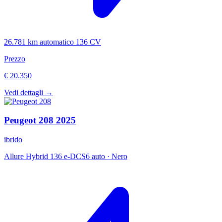
26.781 km
automatico
136 CV
Prezzo
€ 20.350
Vedi dettagli →
Peugeot
208
2025
ibrido
Allure Hybrid 136 e-DCS6 auto
·
Nero