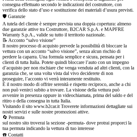
consegna effettuato secondo le indicazioni del costruttore, con
verifica dello stato d’uso e sostituzione dei materiali d’usura previsti.
🛡️ Garanzie
A tutela del cliente è sempre prevista una doppia copertura: almeno
due garanzie attive tra Costruttore, B2CAR S.p.A. e MAPFRE
Warranty S.p.A., valide su tutto il territorio nazionale.
📝 Acconto “salvo visione”
Il nostro processo di acquisto prevede la possibilità di bloccare la
vettura con un acconto “salvo visione”, senza alcun rischio di
perdere la caparra. Una formula semplice e sicura, pensata per i
clienti di tutta Italia. Potete quindi bloccare l’auto con un impegno
d’acquisto per non rischiare che venga venduta ad altri clienti, con la
garanzia che, se una volta vista dal vivo deciderete di non
proseguire, l’acconto vi verrà interamente restituito.
È il nostro modo di offrire serenità e rispetto reciproco, anche a chi
non può venirci subito a trovare. La visione della vettura può
avvenire in presenza oppure in videochiamata, prima del saldo e del
ritiro o della consegna in tutta Italia.
Visitando il sito www.b2car.it Troverete informazioni dettagliate sui
nostri servizi e sulle nostre promozioni attive.
🔄 Permuta
sul nostro sito troverai la sezione -permuta- dove protrai proporci la
tua permuta indicando la vettura di tuo interesse
☎️ Contatti