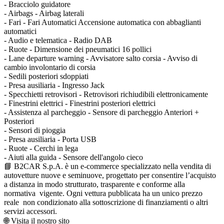
- Bracciolo guidatore
- Airbags - Airbag laterali
- Fari - Fari Automatici Accensione automatica con abbaglianti
automatici
- Audio e telematica - Radio DAB
- Ruote - Dimensione dei pneumatici 16 pollici
- Lane departure warning - Avvisatore salto corsia - Avviso di
cambio involontario di corsia
- Sedili posteriori sdoppiati
- Presa ausiliaria - Ingresso Jack
- Specchietti retrovisori - Retrovisori richiudibili elettronicamente
- Finestrini elettrici - Finestrini posteriori elettrici
- Assistenza al parcheggio - Sensore di parcheggio Anteriori +
Posteriori
- Sensori di pioggia
- Presa ausiliaria - Porta USB
- Ruote - Cerchi in lega
- Aiuti alla guida - Sensore dell'angolo cieco
📘 B2CAR S.p.A. è un e-commerce specializzato nella vendita di
autovetture nuove e seminuove, progettato per consentire l’acquisto
a distanza in modo strutturato, trasparente e conforme alla
normativa vigente. Ogni vettura pubblicata ha un unico prezzo
reale non condizionato alla sottoscrizione di finanziamenti o altri
servizi accessori.
🌐 Visita il nostro sito