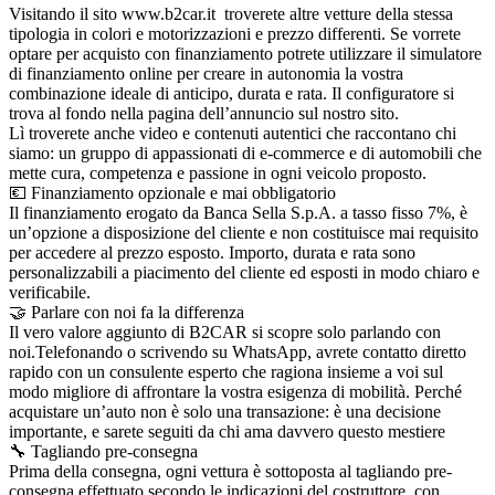
Visitando il sito www.b2car.it troverete altre vetture della stessa
tipologia in colori e motorizzazioni e prezzo differenti. Se vorrete
optare per acquisto con finanziamento potrete utilizzare il simulatore
di finanziamento online per creare in autonomia la vostra
combinazione ideale di anticipo, durata e rata. Il configuratore si
trova al fondo nella pagina dell’annuncio sul nostro sito.
Lì troverete anche video e contenuti autentici che raccontano chi
siamo: un gruppo di appassionati di e-commerce e di automobili che
mette cura, competenza e passione in ogni veicolo proposto.
💶 Finanziamento opzionale e mai obbligatorio
Il finanziamento erogato da Banca Sella S.p.A. a tasso fisso 7%, è
un’opzione a disposizione del cliente e non costituisce mai requisito
per accedere al prezzo esposto. Importo, durata e rata sono
personalizzabili a piacimento del cliente ed esposti in modo chiaro e
verificabile.
🤝 Parlare con noi fa la differenza
Il vero valore aggiunto di B2CAR si scopre solo parlando con
noi.Telefonando o scrivendo su WhatsApp, avrete contatto diretto
rapido con un consulente esperto che ragiona insieme a voi sul
modo migliore di affrontare la vostra esigenza di mobilità. Perché
acquistare un’auto non è solo una transazione: è una decisione
importante, e sarete seguiti da chi ama davvero questo mestiere
🔧 Tagliando pre-consegna
Prima della consegna, ogni vettura è sottoposta al tagliando pre-
consegna effettuato secondo le indicazioni del costruttore, con