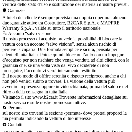
verifica dello stato d’uso e sostituzione dei materiali d’usura previsti.
🛡️ Garanzie
A tutela del cliente è sempre prevista una doppia copertura: almeno
due garanzie attive tra Costruttore, B2CAR S.p.A. e MAPFRE
Warranty S.p.A., valide su tutto il territorio nazionale.
📝 Acconto “salvo visione”
Il nostro processo di acquisto prevede la possibilità di bloccare la
vettura con un acconto “salvo visione”, senza alcun rischio di
perdere la caparra. Una formula semplice e sicura, pensata per i
clienti di tutta Italia. Potete quindi bloccare l’auto con un impegno
d’acquisto per non rischiare che venga venduta ad altri clienti, con la
garanzia che, se una volta vista dal vivo deciderete di non
proseguire, l’acconto vi verrà interamente restituito.
È il nostro modo di offrire serenità e rispetto reciproco, anche a chi
non può venirci subito a trovare. La visione della vettura può
avvenire in presenza oppure in videochiamata, prima del saldo e del
ritiro o della consegna in tutta Italia.
Visitando il sito www.b2car.it Troverete informazioni dettagliate sui
nostri servizi e sulle nostre promozioni attive.
🔄 Permuta
sul nostro sito troverai la sezione -permuta- dove protrai proporci la
tua permuta indicando la vettura di tuo interesse
☎️ Contatti
per scoprire tutte le nostre vetture, per ricevere informazioni e per