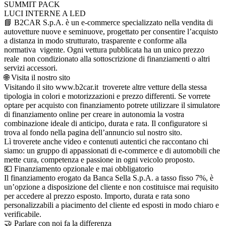
SUMMIT PACK
LUCI INTERNE A LED
📘 B2CAR S.p.A. è un e-commerce specializzato nella vendita di
autovetture nuove e seminuove, progettato per consentire l’acquisto
a distanza in modo strutturato, trasparente e conforme alla
normativa vigente. Ogni vettura pubblicata ha un unico prezzo
reale non condizionato alla sottoscrizione di finanziamenti o altri
servizi accessori.
🌐 Visita il nostro sito
Visitando il sito www.b2car.it troverete altre vetture della stessa
tipologia in colori e motorizzazioni e prezzo differenti. Se vorrete
optare per acquisto con finanziamento potrete utilizzare il simulatore
di finanziamento online per creare in autonomia la vostra
combinazione ideale di anticipo, durata e rata. Il configuratore si
trova al fondo nella pagina dell’annuncio sul nostro sito.
Lì troverete anche video e contenuti autentici che raccontano chi
siamo: un gruppo di appassionati di e-commerce e di automobili che
mette cura, competenza e passione in ogni veicolo proposto.
💶 Finanziamento opzionale e mai obbligatorio
Il finanziamento erogato da Banca Sella S.p.A. a tasso fisso 7%, è
un’opzione a disposizione del cliente e non costituisce mai requisito
per accedere al prezzo esposto. Importo, durata e rata sono
personalizzabili a piacimento del cliente ed esposti in modo chiaro e
verificabile.
🤝 Parlare con noi fa la differenza