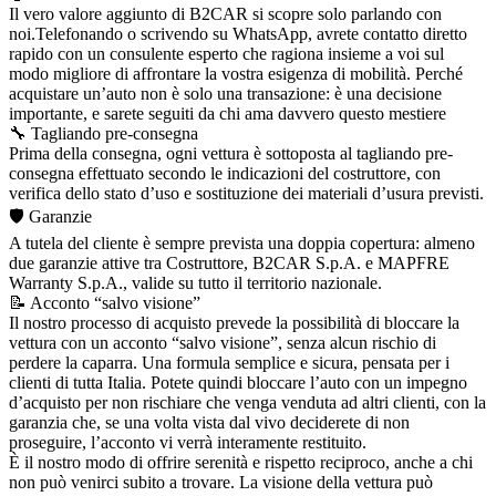
Il vero valore aggiunto di B2CAR si scopre solo parlando con
noi.Telefonando o scrivendo su WhatsApp, avrete contatto diretto
rapido con un consulente esperto che ragiona insieme a voi sul
modo migliore di affrontare la vostra esigenza di mobilità. Perché
acquistare un’auto non è solo una transazione: è una decisione
importante, e sarete seguiti da chi ama davvero questo mestiere
🔧 Tagliando pre-consegna
Prima della consegna, ogni vettura è sottoposta al tagliando pre-
consegna effettuato secondo le indicazioni del costruttore, con
verifica dello stato d’uso e sostituzione dei materiali d’usura previsti.
🛡️ Garanzie
A tutela del cliente è sempre prevista una doppia copertura: almeno
due garanzie attive tra Costruttore, B2CAR S.p.A. e MAPFRE
Warranty S.p.A., valide su tutto il territorio nazionale.
📝 Acconto “salvo visione”
Il nostro processo di acquisto prevede la possibilità di bloccare la
vettura con un acconto “salvo visione”, senza alcun rischio di
perdere la caparra. Una formula semplice e sicura, pensata per i
clienti di tutta Italia. Potete quindi bloccare l’auto con un impegno
d’acquisto per non rischiare che venga venduta ad altri clienti, con la
garanzia che, se una volta vista dal vivo deciderete di non
proseguire, l’acconto vi verrà interamente restituito.
È il nostro modo di offrire serenità e rispetto reciproco, anche a chi
non può venirci subito a trovare. La visione della vettura può