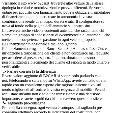
Visitando il sito www.b2car.it troverete altre vetture della stessa
tipologia in colori e motorizzazioni e prezzo differenti. Se vorrete
optare per acquisto con finanziamento potrete utilizzare il simulatore
di finanziamento online per creare in autonomia la vostra
combinazione ideale di anticipo, durata e rata. Il configuratore si
trova al fondo nella pagina dell’annuncio sul nostro sito.
Lì troverete anche video e contenuti autentici che raccontano chi
siamo: un gruppo di appassionati di e-commerce e di automobili che
mette cura, competenza e passione in ogni veicolo proposto.
💶 Finanziamento opzionale e mai obbligatorio
Il finanziamento erogato da Banca Sella S.p.A. a tasso fisso 7%, è
un’opzione a disposizione del cliente e non costituisce mai requisito
per accedere al prezzo esposto. Importo, durata e rata sono
personalizzabili a piacimento del cliente ed esposti in modo chiaro e
verificabile.
🤝 Parlare con noi fa la differenza
Il vero valore aggiunto di B2CAR si scopre solo parlando con
noi.Telefonando o scrivendo su WhatsApp, avrete contatto diretto
rapido con un consulente esperto che ragiona insieme a voi sul
modo migliore di affrontare la vostra esigenza di mobilità. Perché
acquistare un’auto non è solo una transazione: è una decisione
importante, e sarete seguiti da chi ama davvero questo mestiere
🔧 Tagliando pre-consegna
Prima della consegna, ogni vettura è sottoposta al tagliando pre-
consegna effettuato secondo le indicazioni del costruttore, con