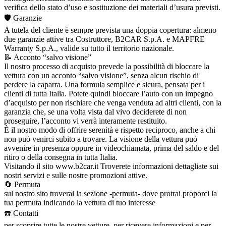
verifica dello stato d’uso e sostituzione dei materiali d’usura previsti.
🛡️ Garanzie
A tutela del cliente è sempre prevista una doppia copertura: almeno
due garanzie attive tra Costruttore, B2CAR S.p.A. e MAPFRE
Warranty S.p.A., valide su tutto il territorio nazionale.
📝 Acconto “salvo visione”
Il nostro processo di acquisto prevede la possibilità di bloccare la
vettura con un acconto “salvo visione”, senza alcun rischio di
perdere la caparra. Una formula semplice e sicura, pensata per i
clienti di tutta Italia. Potete quindi bloccare l’auto con un impegno
d’acquisto per non rischiare che venga venduta ad altri clienti, con la
garanzia che, se una volta vista dal vivo deciderete di non
proseguire, l’acconto vi verrà interamente restituito.
È il nostro modo di offrire serenità e rispetto reciproco, anche a chi
non può venirci subito a trovare. La visione della vettura può
avvenire in presenza oppure in videochiamata, prima del saldo e del
ritiro o della consegna in tutta Italia.
Visitando il sito www.b2car.it Troverete informazioni dettagliate sui
nostri servizi e sulle nostre promozioni attive.
🔄 Permuta
sul nostro sito troverai la sezione -permuta- dove protrai proporci la
tua permuta indicando la vettura di tuo interesse
☎️ Contatti
per scoprire tutte le nostre vetture, per ricevere informazioni e per