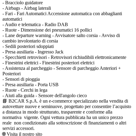
- Bracciolo guidatore
- Airbags - Airbag laterali
- Fari - Fari Automatici Accensione automatica con abbaglianti
automatici
- Audio e telematica - Radio DAB
- Ruote - Dimensione dei pneumatici 16 pollici
- Lane departure warning - Avvisatore salto corsia - Avviso di
cambio involontario di corsia
- Sedili posteriori sdoppiati
- Presa ausiliaria - Ingresso Jack
- Specchietti retrovisori - Retrovisori richiudibili elettronicamente
- Finestrini elettrici - Finestrini posteriori elettrici
- Assistenza al parcheggio - Sensore di parcheggio Anteriori +
Posteriori
- Sensori di pioggia
- Presa ausiliaria - Porta USB
- Ruote - Cerchi in lega
- Aiuti alla guida - Sensore dell'angolo cieco
📘 B2CAR S.p.A. è un e-commerce specializzato nella vendita di
autovetture nuove e seminuove, progettato per consentire l’acquisto
a distanza in modo strutturato, trasparente e conforme alla
normativa vigente. Ogni vettura pubblicata ha un unico prezzo
reale non condizionato alla sottoscrizione di finanziamenti o altri
servizi accessori.
🌐 Visita il nostro sito