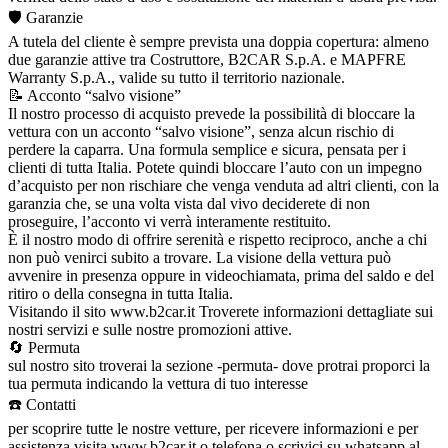
🛡️ Garanzie
A tutela del cliente è sempre prevista una doppia copertura: almeno
due garanzie attive tra Costruttore, B2CAR S.p.A. e MAPFRE
Warranty S.p.A., valide su tutto il territorio nazionale.
📝 Acconto “salvo visione”
Il nostro processo di acquisto prevede la possibilità di bloccare la
vettura con un acconto “salvo visione”, senza alcun rischio di
perdere la caparra. Una formula semplice e sicura, pensata per i
clienti di tutta Italia. Potete quindi bloccare l’auto con un impegno
d’acquisto per non rischiare che venga venduta ad altri clienti, con la
garanzia che, se una volta vista dal vivo deciderete di non
proseguire, l’acconto vi verrà interamente restituito.
È il nostro modo di offrire serenità e rispetto reciproco, anche a chi
non può venirci subito a trovare. La visione della vettura può
avvenire in presenza oppure in videochiamata, prima del saldo e del
ritiro o della consegna in tutta Italia.
Visitando il sito www.b2car.it Troverete informazioni dettagliate sui
nostri servizi e sulle nostre promozioni attive.
🔄 Permuta
sul nostro sito troverai la sezione -permuta- dove protrai proporci la
tua permuta indicando la vettura di tuo interesse
☎️ Contatti
per scoprire tutte le nostre vetture, per ricevere informazioni e per
assistenza visita www.b2car.it o telefona o scrivici su whatsapp al