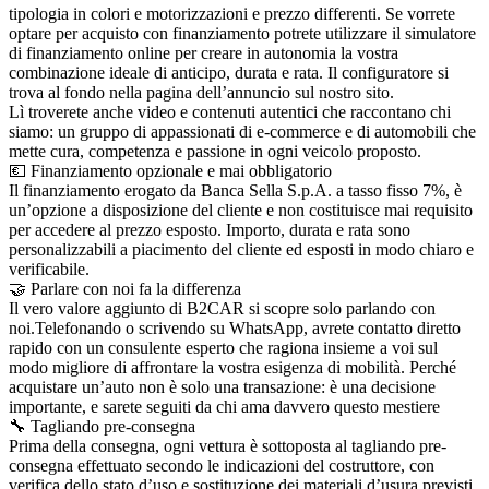
tipologia in colori e motorizzazioni e prezzo differenti. Se vorrete
optare per acquisto con finanziamento potrete utilizzare il simulatore
di finanziamento online per creare in autonomia la vostra
combinazione ideale di anticipo, durata e rata. Il configuratore si
trova al fondo nella pagina dell’annuncio sul nostro sito.
Lì troverete anche video e contenuti autentici che raccontano chi
siamo: un gruppo di appassionati di e-commerce e di automobili che
mette cura, competenza e passione in ogni veicolo proposto.
💶 Finanziamento opzionale e mai obbligatorio
Il finanziamento erogato da Banca Sella S.p.A. a tasso fisso 7%, è
un’opzione a disposizione del cliente e non costituisce mai requisito
per accedere al prezzo esposto. Importo, durata e rata sono
personalizzabili a piacimento del cliente ed esposti in modo chiaro e
verificabile.
🤝 Parlare con noi fa la differenza
Il vero valore aggiunto di B2CAR si scopre solo parlando con
noi.Telefonando o scrivendo su WhatsApp, avrete contatto diretto
rapido con un consulente esperto che ragiona insieme a voi sul
modo migliore di affrontare la vostra esigenza di mobilità. Perché
acquistare un’auto non è solo una transazione: è una decisione
importante, e sarete seguiti da chi ama davvero questo mestiere
🔧 Tagliando pre-consegna
Prima della consegna, ogni vettura è sottoposta al tagliando pre-
consegna effettuato secondo le indicazioni del costruttore, con
verifica dello stato d’uso e sostituzione dei materiali d’usura previsti.