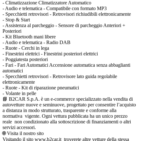
- Climatizzazione Climatizzatore Automatico
- Audio e telematica - Compatibile con formato MP3
- Specchietti retrovisori - Retrovisori richiudibili elettronicamente
- Stop & Start
- Assistenza al parcheggio - Sensore di parcheggio Anteriori +
Posteriori
- Kit Bluetooth mani libere
- Audio e telematica - Radio DAB
- Ruote - Cerchi in lega
- Finestrini elettrici - Finestrini posteriori elettrici
- Poggiatesta posteriori
- Fari - Fari Automatici Accensione automatica senza abbaglianti
automatici
- Specchietti retrovisori - Retrovisore lato guida regolabile
elettronicamente
- Ruote - Kit di riparazione pneumatici
- Volante in pelle
📘 B2CAR S.p.A. è un e-commerce specializzato nella vendita di
autovetture nuove e seminuove, progettato per consentire l’acquisto
a distanza in modo strutturato, trasparente e conforme alla
normativa vigente. Ogni vettura pubblicata ha un unico prezzo
reale non condizionato alla sottoscrizione di finanziamenti o altri
servizi accessori.
🌐 Visita il nostro sito
Visitando il sito www.b2car.it troverete altre vetture della stessa