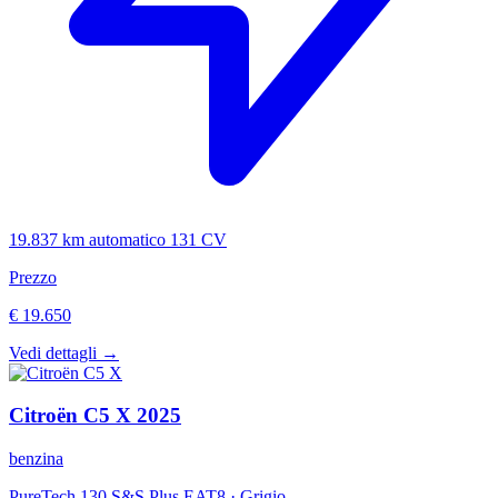
19.837 km
automatico
131 CV
Prezzo
€ 19.650
Vedi dettagli →
Citroën
C5 X
2025
benzina
PureTech 130 S&S Plus EAT8
·
Grigio