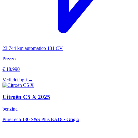
23.744 km
automatico
131 CV
Prezzo
€ 18.990
Vedi dettagli →
Citroën
C5 X
2025
benzina
PureTech 130 S&S Plus EAT8
·
Grigio