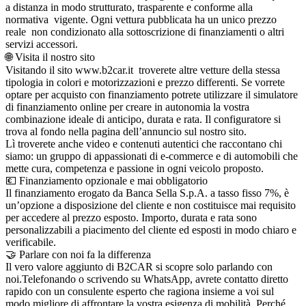
a distanza in modo strutturato, trasparente e conforme alla
normativa vigente. Ogni vettura pubblicata ha un unico prezzo
reale non condizionato alla sottoscrizione di finanziamenti o altri
servizi accessori.
🌐 Visita il nostro sito
Visitando il sito www.b2car.it troverete altre vetture della stessa
tipologia in colori e motorizzazioni e prezzo differenti. Se vorrete
optare per acquisto con finanziamento potrete utilizzare il simulatore
di finanziamento online per creare in autonomia la vostra
combinazione ideale di anticipo, durata e rata. Il configuratore si
trova al fondo nella pagina dell’annuncio sul nostro sito.
Lì troverete anche video e contenuti autentici che raccontano chi
siamo: un gruppo di appassionati di e-commerce e di automobili che
mette cura, competenza e passione in ogni veicolo proposto.
💶 Finanziamento opzionale e mai obbligatorio
Il finanziamento erogato da Banca Sella S.p.A. a tasso fisso 7%, è
un’opzione a disposizione del cliente e non costituisce mai requisito
per accedere al prezzo esposto. Importo, durata e rata sono
personalizzabili a piacimento del cliente ed esposti in modo chiaro e
verificabile.
🤝 Parlare con noi fa la differenza
Il vero valore aggiunto di B2CAR si scopre solo parlando con
noi.Telefonando o scrivendo su WhatsApp, avrete contatto diretto
rapido con un consulente esperto che ragiona insieme a voi sul
modo migliore di affrontare la vostra esigenza di mobilità. Perché