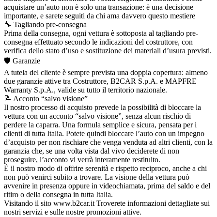
acquistare un’auto non è solo una transazione: è una decisione
importante, e sarete seguiti da chi ama davvero questo mestiere
🔧 Tagliando pre-consegna
Prima della consegna, ogni vettura è sottoposta al tagliando pre-
consegna effettuato secondo le indicazioni del costruttore, con
verifica dello stato d’uso e sostituzione dei materiali d’usura previsti.
🛡️ Garanzie
A tutela del cliente è sempre prevista una doppia copertura: almeno
due garanzie attive tra Costruttore, B2CAR S.p.A. e MAPFRE
Warranty S.p.A., valide su tutto il territorio nazionale.
📝 Acconto “salvo visione”
Il nostro processo di acquisto prevede la possibilità di bloccare la
vettura con un acconto “salvo visione”, senza alcun rischio di
perdere la caparra. Una formula semplice e sicura, pensata per i
clienti di tutta Italia. Potete quindi bloccare l’auto con un impegno
d’acquisto per non rischiare che venga venduta ad altri clienti, con la
garanzia che, se una volta vista dal vivo deciderete di non
proseguire, l’acconto vi verrà interamente restituito.
È il nostro modo di offrire serenità e rispetto reciproco, anche a chi
non può venirci subito a trovare. La visione della vettura può
avvenire in presenza oppure in videochiamata, prima del saldo e del
ritiro o della consegna in tutta Italia.
Visitando il sito www.b2car.it Troverete informazioni dettagliate sui
nostri servizi e sulle nostre promozioni attive.