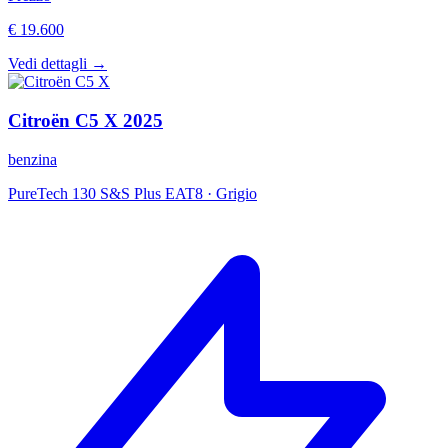
€ 19.600
Vedi dettagli →
Citroën
C5 X
2025
benzina
PureTech 130 S&S Plus EAT8
·
Grigio