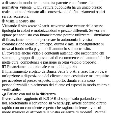
a distanza in modo strutturato, trasparente e conforme alla
normativa vigente. Ogni vettura pubblicata ha un unico prezzo
reale non condizionato alla sottoscrizione di finanziamenti o altri
servizi accessori.
🌐 Visita il nostro sito
Visitando il sito www.b2car.it troverete altre vetture della stessa
tipologia in colori e motorizzazioni e prezzo differenti. Se vorrete
optare per acquisto con finanziamento potrete utilizzare il simulatore
di finanziamento online per creare in autonomia la vostra
combinazione ideale di anticipo, durata e rata. Il configuratore si
trova al fondo nella pagina dell’annuncio sul nostro sito.
Lì troverete anche video e contenuti autentici che raccontano chi
siamo: un gruppo di appassionati di e-commerce e di automobili che
mette cura, competenza e passione in ogni veicolo proposto.
💶 Finanziamento opzionale e mai obbligatorio
Il finanziamento erogato da Banca Sella S.p.A. a tasso fisso 7%, è
un’opzione a disposizione del cliente e non costituisce mai requisito
per accedere al prezzo esposto. Importo, durata e rata sono
personalizzabili a piacimento del cliente ed esposti in modo chiaro e
verificabile.
🤝 Parlare con noi fa la differenza
Il vero valore aggiunto di B2CAR si scopre solo parlando con
noi.Telefonando o scrivendo su WhatsApp, avrete contatto diretto
rapido con un consulente esperto che ragiona insieme a voi sul
modo migliore di affrontare la vostra esigenza di mobilità. Perché