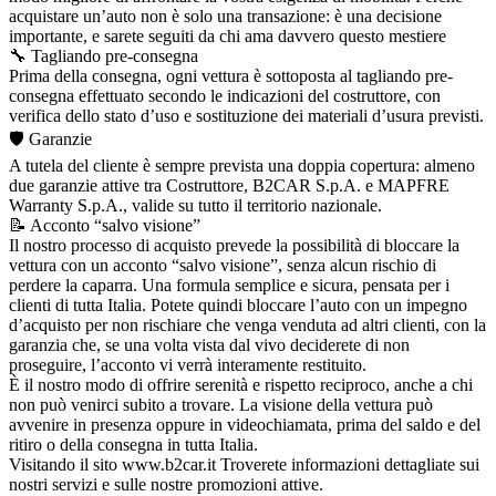
acquistare un’auto non è solo una transazione: è una decisione
importante, e sarete seguiti da chi ama davvero questo mestiere
🔧 Tagliando pre-consegna
Prima della consegna, ogni vettura è sottoposta al tagliando pre-
consegna effettuato secondo le indicazioni del costruttore, con
verifica dello stato d’uso e sostituzione dei materiali d’usura previsti.
🛡️ Garanzie
A tutela del cliente è sempre prevista una doppia copertura: almeno
due garanzie attive tra Costruttore, B2CAR S.p.A. e MAPFRE
Warranty S.p.A., valide su tutto il territorio nazionale.
📝 Acconto “salvo visione”
Il nostro processo di acquisto prevede la possibilità di bloccare la
vettura con un acconto “salvo visione”, senza alcun rischio di
perdere la caparra. Una formula semplice e sicura, pensata per i
clienti di tutta Italia. Potete quindi bloccare l’auto con un impegno
d’acquisto per non rischiare che venga venduta ad altri clienti, con la
garanzia che, se una volta vista dal vivo deciderete di non
proseguire, l’acconto vi verrà interamente restituito.
È il nostro modo di offrire serenità e rispetto reciproco, anche a chi
non può venirci subito a trovare. La visione della vettura può
avvenire in presenza oppure in videochiamata, prima del saldo e del
ritiro o della consegna in tutta Italia.
Visitando il sito www.b2car.it Troverete informazioni dettagliate sui
nostri servizi e sulle nostre promozioni attive.