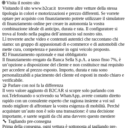
🌐 Visita il nostro sito
Visitando il sito www.b2car.it troverete altre vetture della stessa
tipologia in colori e motorizzazioni e prezzo differenti. Se vorrete
optare per acquisto con finanziamento potrete utilizzare il simulatore
di finanziamento online per creare in autonomia la vostra
combinazione ideale di anticipo, durata e rata. Il configuratore si
trova al fondo nella pagina dell’annuncio sul nostro sito.
Lì troverete anche video e contenuti autentici che raccontano chi
siamo: un gruppo di appassionati di e-commerce e di automobili che
mette cura, competenza e passione in ogni veicolo proposto.
💶 Finanziamento opzionale e mai obbligatorio
Il finanziamento erogato da Banca Sella S.p.A. a tasso fisso 7%, è
un’opzione a disposizione del cliente e non costituisce mai requisito
per accedere al prezzo esposto. Importo, durata e rata sono
personalizzabili a piacimento del cliente ed esposti in modo chiaro e
verificabile.
🤝 Parlare con noi fa la differenza
Il vero valore aggiunto di B2CAR si scopre solo parlando con
noi.Telefonando o scrivendo su WhatsApp, avrete contatto diretto
rapido con un consulente esperto che ragiona insieme a voi sul
modo migliore di affrontare la vostra esigenza di mobilità. Perché
acquistare un’auto non è solo una transazione: è una decisione
importante, e sarete seguiti da chi ama davvero questo mestiere
🔧 Tagliando pre-consegna
Prima della consegna, ogni vettura è sottoposta al tagliando pre-