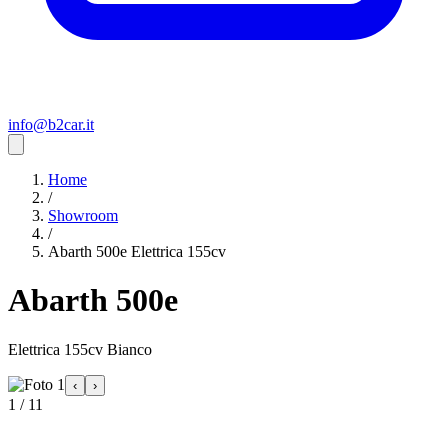
info@b2car.it
Home
/
Showroom
/
Abarth 500e Elettrica 155cv
Abarth 500e
Elettrica 155cv Bianco
‹
›
1 / 11