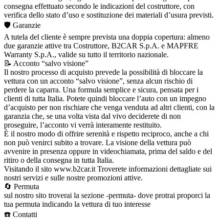
consegna effettuato secondo le indicazioni del costruttore, con
verifica dello stato d’uso e sostituzione dei materiali d’usura previsti.
🛡️ Garanzie
A tutela del cliente è sempre prevista una doppia copertura: almeno
due garanzie attive tra Costruttore, B2CAR S.p.A. e MAPFRE
Warranty S.p.A., valide su tutto il territorio nazionale.
📝 Acconto “salvo visione”
Il nostro processo di acquisto prevede la possibilità di bloccare la
vettura con un acconto “salvo visione”, senza alcun rischio di
perdere la caparra. Una formula semplice e sicura, pensata per i
clienti di tutta Italia. Potete quindi bloccare l’auto con un impegno
d’acquisto per non rischiare che venga venduta ad altri clienti, con la
garanzia che, se una volta vista dal vivo deciderete di non
proseguire, l’acconto vi verrà interamente restituito.
È il nostro modo di offrire serenità e rispetto reciproco, anche a chi
non può venirci subito a trovare. La visione della vettura può
avvenire in presenza oppure in videochiamata, prima del saldo e del
ritiro o della consegna in tutta Italia.
Visitando il sito www.b2car.it Troverete informazioni dettagliate sui
nostri servizi e sulle nostre promozioni attive.
🔄 Permuta
sul nostro sito troverai la sezione -permuta- dove protrai proporci la
tua permuta indicando la vettura di tuo interesse
☎️ Contatti