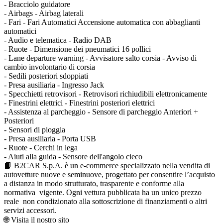
- Bracciolo guidatore
- Airbags - Airbag laterali
- Fari - Fari Automatici Accensione automatica con abbaglianti
automatici
- Audio e telematica - Radio DAB
- Ruote - Dimensione dei pneumatici 16 pollici
- Lane departure warning - Avvisatore salto corsia - Avviso di
cambio involontario di corsia
- Sedili posteriori sdoppiati
- Presa ausiliaria - Ingresso Jack
- Specchietti retrovisori - Retrovisori richiudibili elettronicamente
- Finestrini elettrici - Finestrini posteriori elettrici
- Assistenza al parcheggio - Sensore di parcheggio Anteriori +
Posteriori
- Sensori di pioggia
- Presa ausiliaria - Porta USB
- Ruote - Cerchi in lega
- Aiuti alla guida - Sensore dell'angolo cieco
📘 B2CAR S.p.A. è un e-commerce specializzato nella vendita di
autovetture nuove e seminuove, progettato per consentire l’acquisto
a distanza in modo strutturato, trasparente e conforme alla
normativa vigente. Ogni vettura pubblicata ha un unico prezzo
reale non condizionato alla sottoscrizione di finanziamenti o altri
servizi accessori.
🌐 Visita il nostro sito