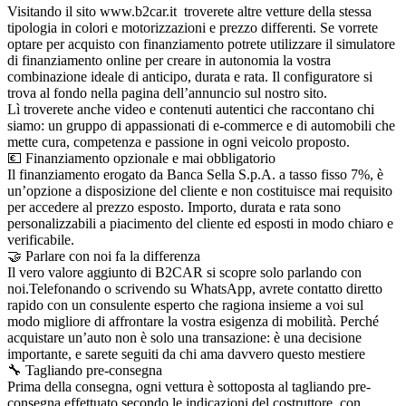
Visitando il sito www.b2car.it troverete altre vetture della stessa
tipologia in colori e motorizzazioni e prezzo differenti. Se vorrete
optare per acquisto con finanziamento potrete utilizzare il simulatore
di finanziamento online per creare in autonomia la vostra
combinazione ideale di anticipo, durata e rata. Il configuratore si
trova al fondo nella pagina dell’annuncio sul nostro sito.
Lì troverete anche video e contenuti autentici che raccontano chi
siamo: un gruppo di appassionati di e-commerce e di automobili che
mette cura, competenza e passione in ogni veicolo proposto.
💶 Finanziamento opzionale e mai obbligatorio
Il finanziamento erogato da Banca Sella S.p.A. a tasso fisso 7%, è
un’opzione a disposizione del cliente e non costituisce mai requisito
per accedere al prezzo esposto. Importo, durata e rata sono
personalizzabili a piacimento del cliente ed esposti in modo chiaro e
verificabile.
🤝 Parlare con noi fa la differenza
Il vero valore aggiunto di B2CAR si scopre solo parlando con
noi.Telefonando o scrivendo su WhatsApp, avrete contatto diretto
rapido con un consulente esperto che ragiona insieme a voi sul
modo migliore di affrontare la vostra esigenza di mobilità. Perché
acquistare un’auto non è solo una transazione: è una decisione
importante, e sarete seguiti da chi ama davvero questo mestiere
🔧 Tagliando pre-consegna
Prima della consegna, ogni vettura è sottoposta al tagliando pre-
consegna effettuato secondo le indicazioni del costruttore, con