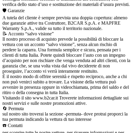
verifica dello stato d’uso e sostituzione dei materiali d’usura previsti.
🛡️ Garanzie
A tutela del cliente è sempre prevista una doppia copertura: almeno
due garanzie attive tra Costruttore, B2CAR S.p.A. e MAPFRE
Warranty S.p.A., valide su tutto il territorio nazionale.
📝 Acconto “salvo visione”
Il nostro processo di acquisto prevede la possibilità di bloccare la
vettura con un acconto “salvo visione”, senza alcun rischio di
perdere la caparra. Una formula semplice e sicura, pensata per i
clienti di tutta Italia. Potete quindi bloccare l’auto con un impegno
d’acquisto per non rischiare che venga venduta ad altri clienti, con la
garanzia che, se una volta vista dal vivo deciderete di non
proseguire, l’acconto vi verrà interamente restituito.
È il nostro modo di offrire serenità e rispetto reciproco, anche a chi
non può venirci subito a trovare. La visione della vettura può
avvenire in presenza oppure in videochiamata, prima del saldo e del
ritiro o della consegna in tutta Italia.
Visitando il sito www.b2car.it Troverete informazioni dettagliate sui
nostri servizi e sulle nostre promozioni attive.
🔄 Permuta
sul nostro sito troverai la sezione -permuta- dove protrai proporci la
tua permuta indicando la vettura di tuo interesse
☎️ Contatti
per scoprire tutte le nostre vetture, per ricevere informazioni e per