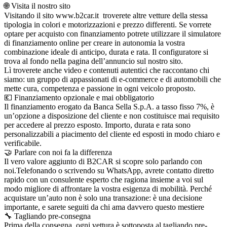
🌐 Visita il nostro sito
Visitando il sito www.b2car.it troverete altre vetture della stessa
tipologia in colori e motorizzazioni e prezzo differenti. Se vorrete
optare per acquisto con finanziamento potrete utilizzare il simulatore
di finanziamento online per creare in autonomia la vostra
combinazione ideale di anticipo, durata e rata. Il configuratore si
trova al fondo nella pagina dell’annuncio sul nostro sito.
Lì troverete anche video e contenuti autentici che raccontano chi
siamo: un gruppo di appassionati di e-commerce e di automobili che
mette cura, competenza e passione in ogni veicolo proposto.
💶 Finanziamento opzionale e mai obbligatorio
Il finanziamento erogato da Banca Sella S.p.A. a tasso fisso 7%, è
un’opzione a disposizione del cliente e non costituisce mai requisito
per accedere al prezzo esposto. Importo, durata e rata sono
personalizzabili a piacimento del cliente ed esposti in modo chiaro e
verificabile.
🤝 Parlare con noi fa la differenza
Il vero valore aggiunto di B2CAR si scopre solo parlando con
noi.Telefonando o scrivendo su WhatsApp, avrete contatto diretto
rapido con un consulente esperto che ragiona insieme a voi sul
modo migliore di affrontare la vostra esigenza di mobilità. Perché
acquistare un’auto non è solo una transazione: è una decisione
importante, e sarete seguiti da chi ama davvero questo mestiere
🔧 Tagliando pre-consegna
Prima della consegna, ogni vettura è sottoposta al tagliando pre-