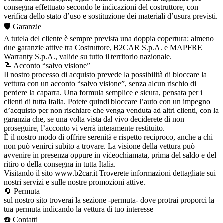
consegna effettuato secondo le indicazioni del costruttore, con
verifica dello stato d’uso e sostituzione dei materiali d’usura previsti.
🛡️ Garanzie
A tutela del cliente è sempre prevista una doppia copertura: almeno
due garanzie attive tra Costruttore, B2CAR S.p.A. e MAPFRE
Warranty S.p.A., valide su tutto il territorio nazionale.
📝 Acconto “salvo visione”
Il nostro processo di acquisto prevede la possibilità di bloccare la
vettura con un acconto “salvo visione”, senza alcun rischio di
perdere la caparra. Una formula semplice e sicura, pensata per i
clienti di tutta Italia. Potete quindi bloccare l’auto con un impegno
d’acquisto per non rischiare che venga venduta ad altri clienti, con la
garanzia che, se una volta vista dal vivo deciderete di non
proseguire, l’acconto vi verrà interamente restituito.
È il nostro modo di offrire serenità e rispetto reciproco, anche a chi
non può venirci subito a trovare. La visione della vettura può
avvenire in presenza oppure in videochiamata, prima del saldo e del
ritiro o della consegna in tutta Italia.
Visitando il sito www.b2car.it Troverete informazioni dettagliate sui
nostri servizi e sulle nostre promozioni attive.
🔄 Permuta
sul nostro sito troverai la sezione -permuta- dove protrai proporci la
tua permuta indicando la vettura di tuo interesse
☎️ Contatti