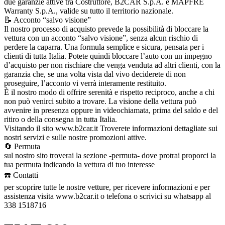
due garanzie attive tra Costruttore, B2CAR S.p.A. e MAPFRE
Warranty S.p.A., valide su tutto il territorio nazionale.
📝 Acconto “salvo visione”
Il nostro processo di acquisto prevede la possibilità di bloccare la
vettura con un acconto “salvo visione”, senza alcun rischio di
perdere la caparra. Una formula semplice e sicura, pensata per i
clienti di tutta Italia. Potete quindi bloccare l’auto con un impegno
d’acquisto per non rischiare che venga venduta ad altri clienti, con la
garanzia che, se una volta vista dal vivo deciderete di non
proseguire, l’acconto vi verrà interamente restituito.
È il nostro modo di offrire serenità e rispetto reciproco, anche a chi
non può venirci subito a trovare. La visione della vettura può
avvenire in presenza oppure in videochiamata, prima del saldo e del
ritiro o della consegna in tutta Italia.
Visitando il sito www.b2car.it Troverete informazioni dettagliate sui
nostri servizi e sulle nostre promozioni attive.
🔄 Permuta
sul nostro sito troverai la sezione -permuta- dove protrai proporci la
tua permuta indicando la vettura di tuo interesse
☎️ Contatti
per scoprire tutte le nostre vetture, per ricevere informazioni e per
assistenza visita www.b2car.it o telefona o scrivici su whatsapp al
338 1518716