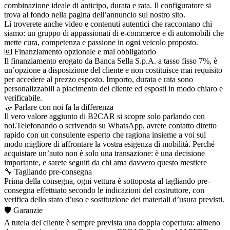
combinazione ideale di anticipo, durata e rata. Il configuratore si
trova al fondo nella pagina dell’annuncio sul nostro sito.
Lì troverete anche video e contenuti autentici che raccontano chi
siamo: un gruppo di appassionati di e-commerce e di automobili che
mette cura, competenza e passione in ogni veicolo proposto.
💶 Finanziamento opzionale e mai obbligatorio
Il finanziamento erogato da Banca Sella S.p.A. a tasso fisso 7%, è
un’opzione a disposizione del cliente e non costituisce mai requisito
per accedere al prezzo esposto. Importo, durata e rata sono
personalizzabili a piacimento del cliente ed esposti in modo chiaro e
verificabile.
🤝 Parlare con noi fa la differenza
Il vero valore aggiunto di B2CAR si scopre solo parlando con
noi.Telefonando o scrivendo su WhatsApp, avrete contatto diretto
rapido con un consulente esperto che ragiona insieme a voi sul
modo migliore di affrontare la vostra esigenza di mobilità. Perché
acquistare un’auto non è solo una transazione: è una decisione
importante, e sarete seguiti da chi ama davvero questo mestiere
🔧 Tagliando pre-consegna
Prima della consegna, ogni vettura è sottoposta al tagliando pre-
consegna effettuato secondo le indicazioni del costruttore, con
verifica dello stato d’uso e sostituzione dei materiali d’usura previsti.
🛡️ Garanzie
A tutela del cliente è sempre prevista una doppia copertura: almeno