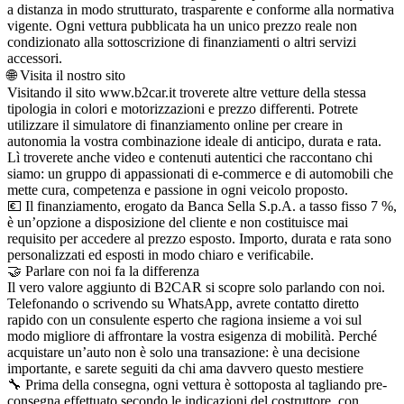
a distanza in modo strutturato, trasparente e conforme alla normativa
vigente. Ogni vettura pubblicata ha un unico prezzo reale non
condizionato alla sottoscrizione di finanziamenti o altri servizi
accessori.
🌐 Visita il nostro sito
Visitando il sito www.b2car.it troverete altre vetture della stessa
tipologia in colori e motorizzazioni e prezzo differenti. Potrete
utilizzare il simulatore di finanziamento online per creare in
autonomia la vostra combinazione ideale di anticipo, durata e rata.
Lì troverete anche video e contenuti autentici che raccontano chi
siamo: un gruppo di appassionati di e-commerce e di automobili che
mette cura, competenza e passione in ogni veicolo proposto.
💶 Il finanziamento, erogato da Banca Sella S.p.A. a tasso fisso 7 %,
è un’opzione a disposizione del cliente e non costituisce mai
requisito per accedere al prezzo esposto. Importo, durata e rata sono
personalizzati ed esposti in modo chiaro e verificabile.
🤝 Parlare con noi fa la differenza
Il vero valore aggiunto di B2CAR si scopre solo parlando con noi.
Telefonando o scrivendo su WhatsApp, avrete contatto diretto
rapido con un consulente esperto che ragiona insieme a voi sul
modo migliore di affrontare la vostra esigenza di mobilità. Perché
acquistare un’auto non è solo una transazione: è una decisione
importante, e sarete seguiti da chi ama davvero questo mestiere
🔧 Prima della consegna, ogni vettura è sottoposta al tagliando pre-
consegna effettuato secondo le indicazioni del costruttore, con