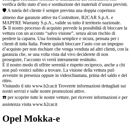
verifica dello stato d’uso e sostituzione dei materiali d’usura previsti.
🛡️ A tutela del cliente è sempre prevista una doppia copertura:
almeno due garanzie attive tra Costruttore, B2CAR S.p.A. e
MAPFRE Warranty S.p.A., valide su tutto il territorio nazionale.
📝 Il nostro processo di acquisto prevede la possibilità di bloccare la
vettura con un acconto “salvo visione”, senza alcun rischio di
perdere la caparra. Una formula semplice e sicura, pensata per i
clienti di tutta Italia. Potete quindi bloccare l’auto con un impegno
d’acquisto per non rischiare che venga venduta ad altri clienti, con la
garanzia che, se una volta vista dal vivo deciderete di non
proseguire, l’acconto vi verrà interamente restituito.
È il nostro modo di offrire serenità e rispetto reciproco, anche a chi
non può venirci subito a trovare. La visione della vettura può
avvenire in presenza oppure in videochiamata, prima del saldo e del
ritiro.
Visitando il sito www.b2car.it Troverete informazioni dettagliati sui
nostri servizi e sulle nostre promozioni attive.
☎️ per scoprire tutte le nostre vetture, per ricevere informazioni e per
assistenza visita www.b2car.it
Opel Mokka-e