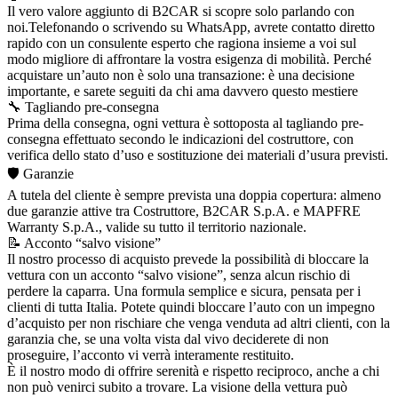
Il vero valore aggiunto di B2CAR si scopre solo parlando con
noi.Telefonando o scrivendo su WhatsApp, avrete contatto diretto
rapido con un consulente esperto che ragiona insieme a voi sul
modo migliore di affrontare la vostra esigenza di mobilità. Perché
acquistare un’auto non è solo una transazione: è una decisione
importante, e sarete seguiti da chi ama davvero questo mestiere
🔧 Tagliando pre-consegna
Prima della consegna, ogni vettura è sottoposta al tagliando pre-
consegna effettuato secondo le indicazioni del costruttore, con
verifica dello stato d’uso e sostituzione dei materiali d’usura previsti.
🛡️ Garanzie
A tutela del cliente è sempre prevista una doppia copertura: almeno
due garanzie attive tra Costruttore, B2CAR S.p.A. e MAPFRE
Warranty S.p.A., valide su tutto il territorio nazionale.
📝 Acconto “salvo visione”
Il nostro processo di acquisto prevede la possibilità di bloccare la
vettura con un acconto “salvo visione”, senza alcun rischio di
perdere la caparra. Una formula semplice e sicura, pensata per i
clienti di tutta Italia. Potete quindi bloccare l’auto con un impegno
d’acquisto per non rischiare che venga venduta ad altri clienti, con la
garanzia che, se una volta vista dal vivo deciderete di non
proseguire, l’acconto vi verrà interamente restituito.
È il nostro modo di offrire serenità e rispetto reciproco, anche a chi
non può venirci subito a trovare. La visione della vettura può