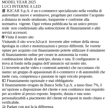
MODEL YEAR 2025
LUCI INTERNE A LED
📘 B2CAR S.p.A. è un e-commerce specializzato nella vendita di
autovetture nuove e seminuove, progettato per consentire l’acquisto
a distanza in modo strutturato, trasparente e conforme alla
normativa vigente. Ogni vettura pubblicata ha un unico prezzo
reale non condizionato alla sottoscrizione di finanziamenti o altri
servizi accessori.
🌐 Visita il nostro sito
Visitando il sito www.b2car.it troverete altre vetture della stessa
tipologia in colori e motorizzazioni e prezzo differenti. Se vorrete
optare per acquisto con finanziamento potrete utilizzare il simulatore
di finanziamento online per creare in autonomia la vostra
combinazione ideale di anticipo, durata e rata. Il configuratore si
trova al fondo nella pagina dell’annuncio sul nostro sito.
Lì troverete anche video e contenuti autentici che raccontano chi
siamo: un gruppo di appassionati di e-commerce e di automobili che
mette cura, competenza e passione in ogni veicolo proposto.
💶 Finanziamento opzionale e mai obbligatorio
Il finanziamento erogato da Banca Sella S.p.A. a tasso fisso 7%, è
un’opzione a disposizione del cliente e non costituisce mai requisito
per accedere al prezzo esposto. Importo, durata e rata sono
personalizzabili a piacimento del cliente ed esposti in modo chiaro e
verificabile.
🤝 Parlare con noi fa la differenza