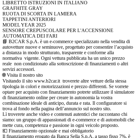
LIBRETTO ISTRUZIONI IN ITALIANO
GRAFHITE GRAY
RUOTA DI SCORTA IN LAMIERA
TAPPETINI ANTERIORI
MODEL YEAR 2025
SENSORE CREPUSCOLARE PER L'ACCENSIONE
AUTOMATICA DEI FARI
📘 B2CAR S.p.A. è un e-commerce specializzato nella vendita di
autovetture nuove e seminuove, progettato per consentire l’acquisto
a distanza in modo strutturato, trasparente e conforme alla
normativa vigente. Ogni vettura pubblicata ha un unico prezzo
reale non condizionato alla sottoscrizione di finanziamenti o altri
servizi accessori.
🌐 Visita il nostro sito
Visitando il sito www.b2car.it troverete altre vetture della stessa
tipologia in colori e motorizzazioni e prezzo differenti. Se vorrete
optare per acquisto con finanziamento potrete utilizzare il simulatore
di finanziamento online per creare in autonomia la vostra
combinazione ideale di anticipo, durata e rata. Il configuratore si
trova al fondo nella pagina dell’annuncio sul nostro sito.
Lì troverete anche video e contenuti autentici che raccontano chi
siamo: un gruppo di appassionati di e-commerce e di automobili che
mette cura, competenza e passione in ogni veicolo proposto.
💶 Finanziamento opzionale e mai obbligatorio
Il finanziamento erogato da Banca Sella S.p.A. a tasso fisso 7%, è