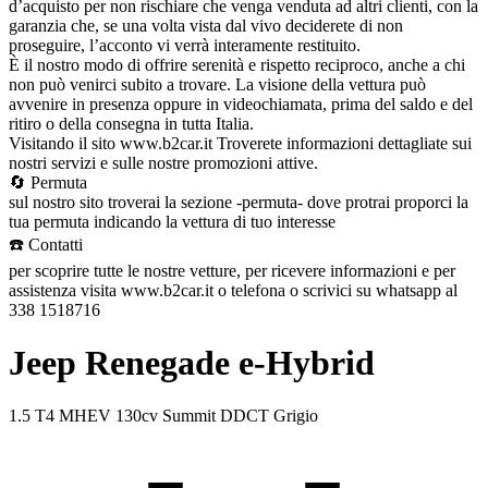
d’acquisto per non rischiare che venga venduta ad altri clienti, con la
garanzia che, se una volta vista dal vivo deciderete di non
proseguire, l’acconto vi verrà interamente restituito.
È il nostro modo di offrire serenità e rispetto reciproco, anche a chi
non può venirci subito a trovare. La visione della vettura può
avvenire in presenza oppure in videochiamata, prima del saldo e del
ritiro o della consegna in tutta Italia.
Visitando il sito www.b2car.it Troverete informazioni dettagliate sui
nostri servizi e sulle nostre promozioni attive.
🔄 Permuta
sul nostro sito troverai la sezione -permuta- dove protrai proporci la
tua permuta indicando la vettura di tuo interesse
☎️ Contatti
per scoprire tutte le nostre vetture, per ricevere informazioni e per
assistenza visita www.b2car.it o telefona o scrivici su whatsapp al
338 1518716
Jeep Renegade e-Hybrid
1.5 T4 MHEV 130cv Summit DDCT Grigio