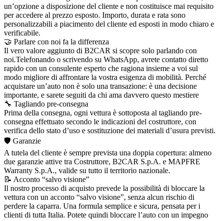
un’opzione a disposizione del cliente e non costituisce mai requisito
per accedere al prezzo esposto. Importo, durata e rata sono
personalizzabili a piacimento del cliente ed esposti in modo chiaro e
verificabile.
🤝 Parlare con noi fa la differenza
Il vero valore aggiunto di B2CAR si scopre solo parlando con
noi.Telefonando o scrivendo su WhatsApp, avrete contatto diretto
rapido con un consulente esperto che ragiona insieme a voi sul
modo migliore di affrontare la vostra esigenza di mobilità. Perché
acquistare un’auto non è solo una transazione: è una decisione
importante, e sarete seguiti da chi ama davvero questo mestiere
🔧 Tagliando pre-consegna
Prima della consegna, ogni vettura è sottoposta al tagliando pre-
consegna effettuato secondo le indicazioni del costruttore, con
verifica dello stato d’uso e sostituzione dei materiali d’usura previsti.
🛡️ Garanzie
A tutela del cliente è sempre prevista una doppia copertura: almeno
due garanzie attive tra Costruttore, B2CAR S.p.A. e MAPFRE
Warranty S.p.A., valide su tutto il territorio nazionale.
📝 Acconto “salvo visione”
Il nostro processo di acquisto prevede la possibilità di bloccare la
vettura con un acconto “salvo visione”, senza alcun rischio di
perdere la caparra. Una formula semplice e sicura, pensata per i
clienti di tutta Italia. Potete quindi bloccare l’auto con un impegno