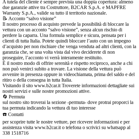
A tutela del cliente è sempre prevista una doppia copertura: almeno
due garanzie attive tra Costruttore, B2CAR S.p.A. e MAPFRE
Warranty S.p.A., valide su tutto il territorio nazionale.
📝 Acconto “salvo visione”
Il nostro processo di acquisto prevede la possibilità di bloccare la
vettura con un acconto “salvo visione”, senza alcun rischio di
perdere la caparra. Una formula semplice e sicura, pensata per i
clienti di tutta Italia. Potete quindi bloccare l’auto con un impegno
d’acquisto per non rischiare che venga venduta ad altri clienti, con la
garanzia che, se una volta vista dal vivo deciderete di non
proseguire, l’acconto vi verrà interamente restituito.
È il nostro modo di offrire serenità e rispetto reciproco, anche a chi
non può venirci subito a trovare. La visione della vettura può
avvenire in presenza oppure in videochiamata, prima del saldo e del
ritiro o della consegna in tutta Italia.
Visitando il sito www.b2car.it Troverete informazioni dettagliate sui
nostri servizi e sulle nostre promozioni attive.
🔄 Permuta
sul nostro sito troverai la sezione -permuta- dove protrai proporci la
tua permuta indicando la vettura di tuo interesse
☎️ Contatti
per scoprire tutte le nostre vetture, per ricevere informazioni e per
assistenza visita www.b2car.it o telefona o scrivici su whatsapp al
338 1518716