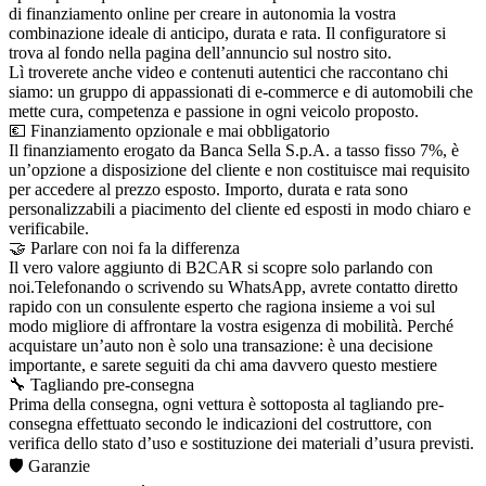
di finanziamento online per creare in autonomia la vostra
combinazione ideale di anticipo, durata e rata. Il configuratore si
trova al fondo nella pagina dell’annuncio sul nostro sito.
Lì troverete anche video e contenuti autentici che raccontano chi
siamo: un gruppo di appassionati di e-commerce e di automobili che
mette cura, competenza e passione in ogni veicolo proposto.
💶 Finanziamento opzionale e mai obbligatorio
Il finanziamento erogato da Banca Sella S.p.A. a tasso fisso 7%, è
un’opzione a disposizione del cliente e non costituisce mai requisito
per accedere al prezzo esposto. Importo, durata e rata sono
personalizzabili a piacimento del cliente ed esposti in modo chiaro e
verificabile.
🤝 Parlare con noi fa la differenza
Il vero valore aggiunto di B2CAR si scopre solo parlando con
noi.Telefonando o scrivendo su WhatsApp, avrete contatto diretto
rapido con un consulente esperto che ragiona insieme a voi sul
modo migliore di affrontare la vostra esigenza di mobilità. Perché
acquistare un’auto non è solo una transazione: è una decisione
importante, e sarete seguiti da chi ama davvero questo mestiere
🔧 Tagliando pre-consegna
Prima della consegna, ogni vettura è sottoposta al tagliando pre-
consegna effettuato secondo le indicazioni del costruttore, con
verifica dello stato d’uso e sostituzione dei materiali d’usura previsti.
🛡️ Garanzie