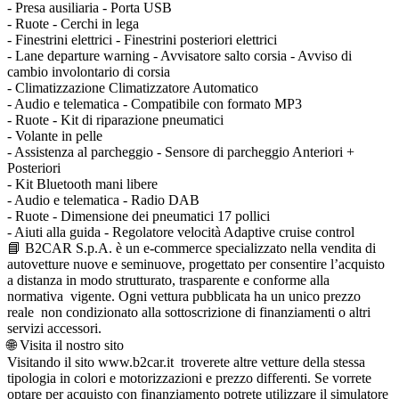
- Presa ausiliaria - Porta USB
- Ruote - Cerchi in lega
- Finestrini elettrici - Finestrini posteriori elettrici
- Lane departure warning - Avvisatore salto corsia - Avviso di
cambio involontario di corsia
- Climatizzazione Climatizzatore Automatico
- Audio e telematica - Compatibile con formato MP3
- Ruote - Kit di riparazione pneumatici
- Volante in pelle
- Assistenza al parcheggio - Sensore di parcheggio Anteriori +
Posteriori
- Kit Bluetooth mani libere
- Audio e telematica - Radio DAB
- Ruote - Dimensione dei pneumatici 17 pollici
- Aiuti alla guida - Regolatore velocità Adaptive cruise control
📘 B2CAR S.p.A. è un e-commerce specializzato nella vendita di
autovetture nuove e seminuove, progettato per consentire l’acquisto
a distanza in modo strutturato, trasparente e conforme alla
normativa vigente. Ogni vettura pubblicata ha un unico prezzo
reale non condizionato alla sottoscrizione di finanziamenti o altri
servizi accessori.
🌐 Visita il nostro sito
Visitando il sito www.b2car.it troverete altre vetture della stessa
tipologia in colori e motorizzazioni e prezzo differenti. Se vorrete
optare per acquisto con finanziamento potrete utilizzare il simulatore