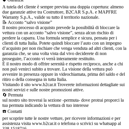
A tutela del cliente è sempre prevista una doppia copertura: almeno
due garanzie attive tra Costruttore, B2CAR S.p.A. e MAPFRE
Warranty S.p.A., valide su tutto il territorio nazionale.
📝 Acconto “salvo visione”
Il nostro processo di acquisto prevede la possibilità di bloccare la
vettura con un acconto “salvo visione”, senza alcun rischio di
perdere la caparra. Una formula semplice e sicura, pensata per i
clienti di tutta Italia. Potete quindi bloccare l’auto con un impegno
d’acquisto per non rischiare che venga venduta ad altri clienti, con la
garanzia che, se una volta vista dal vivo deciderete di non
proseguire, l’acconto vi verrà interamente restituito.
È il nostro modo di offrire serenità e rispetto reciproco, anche a chi
non può venirci subito a trovare. La visione della vettura può
avvenire in presenza oppure in videochiamata, prima del saldo e del
ritiro o della consegna in tutta Italia.
Visitando il sito www.b2car.it Troverete informazioni dettagliate sui
nostri servizi e sulle nostre promozioni attive.
🔄 Permuta
sul nostro sito troverai la sezione -permuta- dove protrai proporci la
tua permuta indicando la vettura di tuo interesse
☎️ Contatti
per scoprire tutte le nostre vetture, per ricevere informazioni e per
assistenza visita www.b2car.it o telefona o scrivici su whatsapp al
338 1518716