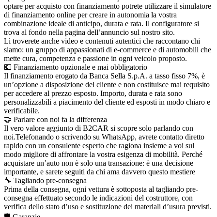
optare per acquisto con finanziamento potrete utilizzare il simulatore
di finanziamento online per creare in autonomia la vostra
combinazione ideale di anticipo, durata e rata. Il configuratore si
trova al fondo nella pagina dell’annuncio sul nostro sito.
Lì troverete anche video e contenuti autentici che raccontano chi
siamo: un gruppo di appassionati di e-commerce e di automobili che
mette cura, competenza e passione in ogni veicolo proposto.
💶 Finanziamento opzionale e mai obbligatorio
Il finanziamento erogato da Banca Sella S.p.A. a tasso fisso 7%, è
un’opzione a disposizione del cliente e non costituisce mai requisito
per accedere al prezzo esposto. Importo, durata e rata sono
personalizzabili a piacimento del cliente ed esposti in modo chiaro e
verificabile.
🤝 Parlare con noi fa la differenza
Il vero valore aggiunto di B2CAR si scopre solo parlando con
noi.Telefonando o scrivendo su WhatsApp, avrete contatto diretto
rapido con un consulente esperto che ragiona insieme a voi sul
modo migliore di affrontare la vostra esigenza di mobilità. Perché
acquistare un’auto non è solo una transazione: è una decisione
importante, e sarete seguiti da chi ama davvero questo mestiere
🔧 Tagliando pre-consegna
Prima della consegna, ogni vettura è sottoposta al tagliando pre-
consegna effettuato secondo le indicazioni del costruttore, con
verifica dello stato d’uso e sostituzione dei materiali d’usura previsti.
🛡️ Garanzie