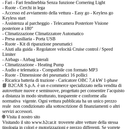
- Fari - Fari fendinebbia Senza funzione Cornering Light
- Ruote - Cerchi in lega
- Accesso ed avviamento della vettura - Easy go - Keyless go
Keyless start
- Assistenza al parcheggio - Telecamera Posteriore Visione
posteriore a 180°
- Climatizzazione Climatizzatore Automatico
- Presa ausiliaria - Porta USB
- Ruote - Kit di riparazione pneumatici
- Aiuti alla guida - Regolatore velocità Cruise control / Speed
Limiter
- Airbags - Airbag laterali
- Climatizzazione - Heating Pump
- Audio e telematica - Compatibile con formato MP3
- Ruote - Dimensione dei pneumatici 16 pollici
- Ricarica batteria di trazione - Caricatore OBC 7,4 kW 1-phase
📘 B2CAR S.p.A. è un e-commerce specializzato nella vendita di
autovetture nuove e seminuove, progettato per consentire l’acquisto
a distanza in modo strutturato, trasparente e conforme alla
normativa vigente. Ogni vettura pubblicata ha un unico prezzo
reale non condizionato alla sottoscrizione di finanziamenti o altri
servizi accessori.
🌐 Visita il nostro sito
Visitando il sito www.b2car.it troverete altre vetture della stessa
tipologia in colori e motorizzazioni e prezzo differenti. Se vorrete