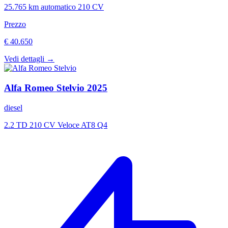
25.765 km
automatico
210 CV
Prezzo
€ 40.650
Vedi dettagli →
Alfa Romeo
Stelvio
2025
diesel
2.2 TD 210 CV Veloce AT8 Q4