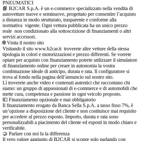
PNEUMATICI
📘 B2CAR S.p.A. è un e-commerce specializzato nella vendita di
autovetture nuove e seminuove, progettato per consentire l’acquisto
a distanza in modo strutturato, trasparente e conforme alla
normativa vigente. Ogni vettura pubblicata ha un unico prezzo
reale non condizionato alla sottoscrizione di finanziamenti o altri
servizi accessori.
🌐 Visita il nostro sito
Visitando il sito www.b2car.it troverete altre vetture della stessa
tipologia in colori e motorizzazioni e prezzo differenti. Se vorrete
optare per acquisto con finanziamento potrete utilizzare il simulatore
di finanziamento online per creare in autonomia la vostra
combinazione ideale di anticipo, durata e rata. Il configuratore si
trova al fondo nella pagina dell’annuncio sul nostro sito.
Lì troverete anche video e contenuti autentici che raccontano chi
siamo: un gruppo di appassionati di e-commerce e di automobili che
mette cura, competenza e passione in ogni veicolo proposto.
💶 Finanziamento opzionale e mai obbligatorio
Il finanziamento erogato da Banca Sella S.p.A. a tasso fisso 7%, è
un’opzione a disposizione del cliente e non costituisce mai requisito
per accedere al prezzo esposto. Importo, durata e rata sono
personalizzabili a piacimento del cliente ed esposti in modo chiaro e
verificabile.
🤝 Parlare con noi fa la differenza
Il vero valore aggiunto di B2CAR si scopre solo parlando con