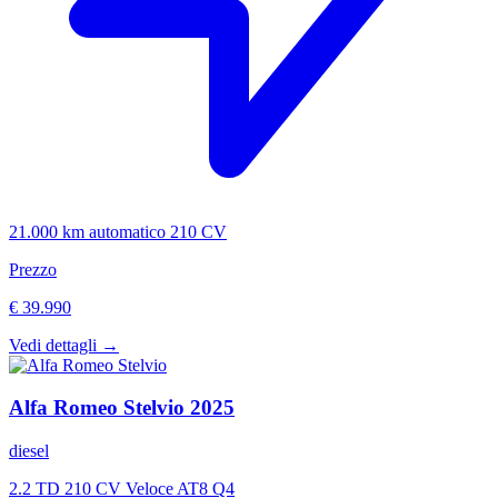
21.000 km
automatico
210 CV
Prezzo
€ 39.990
Vedi dettagli →
Alfa Romeo
Stelvio
2025
diesel
2.2 TD 210 CV Veloce AT8 Q4