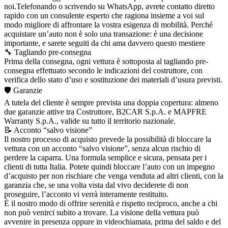
noi.Telefonando o scrivendo su WhatsApp, avrete contatto diretto
rapido con un consulente esperto che ragiona insieme a voi sul
modo migliore di affrontare la vostra esigenza di mobilità. Perché
acquistare un’auto non è solo una transazione: è una decisione
importante, e sarete seguiti da chi ama davvero questo mestiere
🔧 Tagliando pre-consegna
Prima della consegna, ogni vettura è sottoposta al tagliando pre-
consegna effettuato secondo le indicazioni del costruttore, con
verifica dello stato d’uso e sostituzione dei materiali d’usura previsti.
🛡️ Garanzie
A tutela del cliente è sempre prevista una doppia copertura: almeno
due garanzie attive tra Costruttore, B2CAR S.p.A. e MAPFRE
Warranty S.p.A., valide su tutto il territorio nazionale.
📝 Acconto “salvo visione”
Il nostro processo di acquisto prevede la possibilità di bloccare la
vettura con un acconto “salvo visione”, senza alcun rischio di
perdere la caparra. Una formula semplice e sicura, pensata per i
clienti di tutta Italia. Potete quindi bloccare l’auto con un impegno
d’acquisto per non rischiare che venga venduta ad altri clienti, con la
garanzia che, se una volta vista dal vivo deciderete di non
proseguire, l’acconto vi verrà interamente restituito.
È il nostro modo di offrire serenità e rispetto reciproco, anche a chi
non può venirci subito a trovare. La visione della vettura può
avvenire in presenza oppure in videochiamata, prima del saldo e del