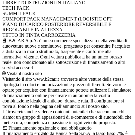
LIBRETTO ISTRUZIONI IN ITALIANO
TECH PACK
SUMMIT PACK
COMFORT PACK MANAGEMENT (LOGISTIC OPT
PIANO DI CARICO POSTERIORE REVERSIBILE E
REGOLABILE IN ALTEZZA
TETTO IN TINTA CARROZZERIA
📘 B2CAR S.p.A. è un e-commerce specializzato nella vendita di
autovetture nuove e seminuove, progettato per consentire l’acquisto
a distanza in modo strutturato, trasparente e conforme alla
normativa vigente. Ogni vettura pubblicata ha un unico prezzo
reale non condizionato alla sottoscrizione di finanziamenti o altri
servizi accessori.
🌐 Visita il nostro sito
Visitando il sito www.b2car.it troverete altre vetture della stessa
tipologia in colori e motorizzazioni e prezzo differenti. Se vorrete
optare per acquisto con finanziamento potrete utilizzare il simulatore
di finanziamento online per creare in autonomia la vostra
combinazione ideale di anticipo, durata e rata. Il configuratore si
trova al fondo nella pagina dell’annuncio sul nostro sito.
Lì troverete anche video e contenuti autentici che raccontano chi
siamo: un gruppo di appassionati di e-commerce e di automobili che
mette cura, competenza e passione in ogni veicolo proposto.
💶 Finanziamento opzionale e mai obbligatorio
Il finanziamento erogato da Banca Sella S.p.A. a tasso fisso 7%, è