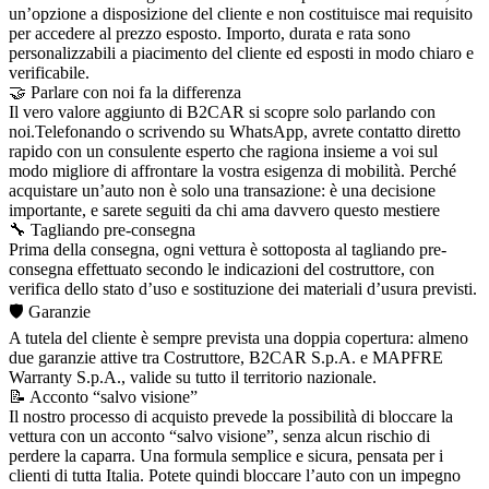
un’opzione a disposizione del cliente e non costituisce mai requisito
per accedere al prezzo esposto. Importo, durata e rata sono
personalizzabili a piacimento del cliente ed esposti in modo chiaro e
verificabile.
🤝 Parlare con noi fa la differenza
Il vero valore aggiunto di B2CAR si scopre solo parlando con
noi.Telefonando o scrivendo su WhatsApp, avrete contatto diretto
rapido con un consulente esperto che ragiona insieme a voi sul
modo migliore di affrontare la vostra esigenza di mobilità. Perché
acquistare un’auto non è solo una transazione: è una decisione
importante, e sarete seguiti da chi ama davvero questo mestiere
🔧 Tagliando pre-consegna
Prima della consegna, ogni vettura è sottoposta al tagliando pre-
consegna effettuato secondo le indicazioni del costruttore, con
verifica dello stato d’uso e sostituzione dei materiali d’usura previsti.
🛡️ Garanzie
A tutela del cliente è sempre prevista una doppia copertura: almeno
due garanzie attive tra Costruttore, B2CAR S.p.A. e MAPFRE
Warranty S.p.A., valide su tutto il territorio nazionale.
📝 Acconto “salvo visione”
Il nostro processo di acquisto prevede la possibilità di bloccare la
vettura con un acconto “salvo visione”, senza alcun rischio di
perdere la caparra. Una formula semplice e sicura, pensata per i
clienti di tutta Italia. Potete quindi bloccare l’auto con un impegno