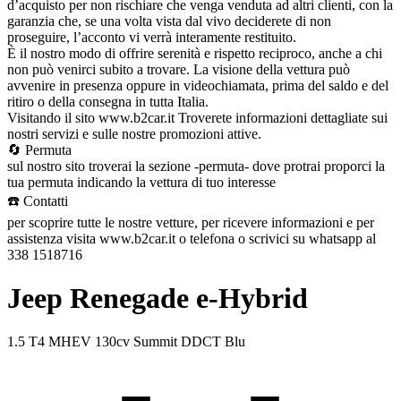
d’acquisto per non rischiare che venga venduta ad altri clienti, con la
garanzia che, se una volta vista dal vivo deciderete di non
proseguire, l’acconto vi verrà interamente restituito.
È il nostro modo di offrire serenità e rispetto reciproco, anche a chi
non può venirci subito a trovare. La visione della vettura può
avvenire in presenza oppure in videochiamata, prima del saldo e del
ritiro o della consegna in tutta Italia.
Visitando il sito www.b2car.it Troverete informazioni dettagliate sui
nostri servizi e sulle nostre promozioni attive.
🔄 Permuta
sul nostro sito troverai la sezione -permuta- dove protrai proporci la
tua permuta indicando la vettura di tuo interesse
☎️ Contatti
per scoprire tutte le nostre vetture, per ricevere informazioni e per
assistenza visita www.b2car.it o telefona o scrivici su whatsapp al
338 1518716
Jeep Renegade e-Hybrid
1.5 T4 MHEV 130cv Summit DDCT Blu