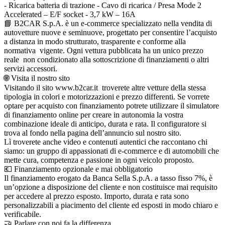
- Ricarica batteria di trazione - Cavo di ricarica / Presa Mode 2
Accelerated – E/F socket - 3,7 kW – 16A
📘 B2CAR S.p.A. è un e-commerce specializzato nella vendita di
autovetture nuove e seminuove, progettato per consentire l’acquisto
a distanza in modo strutturato, trasparente e conforme alla
normativa vigente. Ogni vettura pubblicata ha un unico prezzo
reale non condizionato alla sottoscrizione di finanziamenti o altri
servizi accessori.
🌐 Visita il nostro sito
Visitando il sito www.b2car.it troverete altre vetture della stessa
tipologia in colori e motorizzazioni e prezzo differenti. Se vorrete
optare per acquisto con finanziamento potrete utilizzare il simulatore
di finanziamento online per creare in autonomia la vostra
combinazione ideale di anticipo, durata e rata. Il configuratore si
trova al fondo nella pagina dell’annuncio sul nostro sito.
Lì troverete anche video e contenuti autentici che raccontano chi
siamo: un gruppo di appassionati di e-commerce e di automobili che
mette cura, competenza e passione in ogni veicolo proposto.
💶 Finanziamento opzionale e mai obbligatorio
Il finanziamento erogato da Banca Sella S.p.A. a tasso fisso 7%, è
un’opzione a disposizione del cliente e non costituisce mai requisito
per accedere al prezzo esposto. Importo, durata e rata sono
personalizzabili a piacimento del cliente ed esposti in modo chiaro e
verificabile.
🤝 Parlare con noi fa la differenza