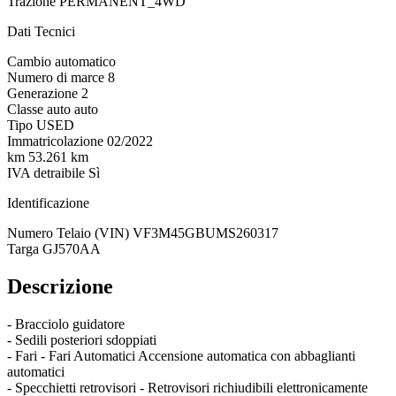
Trazione
PERMANENT_4WD
Dati Tecnici
Cambio
automatico
Numero di marce
8
Generazione
2
Classe auto
auto
Tipo
USED
Immatricolazione
02/2022
km
53.261 km
IVA detraibile
Sì
Identificazione
Numero Telaio (VIN)
VF3M45GBUMS260317
Targa
GJ570AA
Descrizione
- Bracciolo guidatore
- Sedili posteriori sdoppiati
- Fari - Fari Automatici Accensione automatica con abbaglianti
automatici
- Specchietti retrovisori - Retrovisori richiudibili elettronicamente