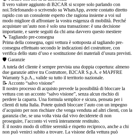
Il vero valore aggiunto di B2CAR si scopre solo parlando con
noi.Telefonando o scrivendo su WhatsApp, avrete contatto diretto
rapido con un consulente esperto che ragiona insieme a voi sul
modo migliore di affrontare la vostra esigenza di mobilità. Perché
acquistare un’auto non è solo una transazione: è una decisione
importante, e sarete seguiti da chi ama davvero questo mestiere
🔧 Tagliando pre-consegna
Prima della consegna, ogni vettura è sottoposta al tagliando pre-
consegna effettuato secondo le indicazioni del costruttore, con
verifica dello stato d’uso e sostituzione dei materiali d’usura previsti.
🛡️ Garanzie
A tutela del cliente è sempre prevista una doppia copertura: almeno
due garanzie attive tra Costruttore, B2CAR S.p.A. e MAPFRE
Warranty S.p.A., valide su tutto il territorio nazionale.
📝 Acconto “salvo visione”
Il nostro processo di acquisto prevede la possibilità di bloccare la
vettura con un acconto “salvo visione”, senza alcun rischio di
perdere la caparra. Una formula semplice e sicura, pensata per i
clienti di tutta Italia. Potete quindi bloccare l’auto con un impegno
d’acquisto per non rischiare che venga venduta ad altri clienti, con la
garanzia che, se una volta vista dal vivo deciderete di non
proseguire, l’acconto vi verrà interamente restituito.
È il nostro modo di offrire serenità e rispetto reciproco, anche a chi
non può venirci subito a trovare. La visione della vettura può