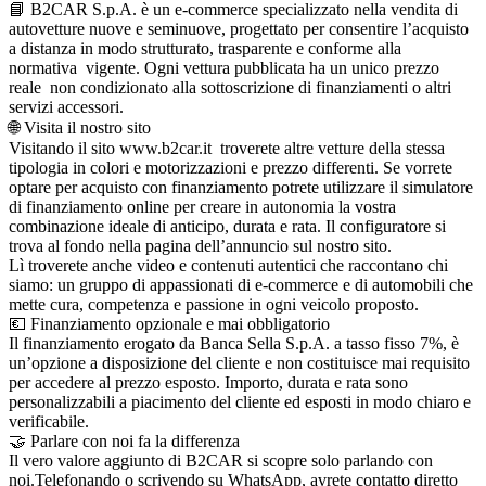
📘 B2CAR S.p.A. è un e-commerce specializzato nella vendita di
autovetture nuove e seminuove, progettato per consentire l’acquisto
a distanza in modo strutturato, trasparente e conforme alla
normativa vigente. Ogni vettura pubblicata ha un unico prezzo
reale non condizionato alla sottoscrizione di finanziamenti o altri
servizi accessori.
🌐 Visita il nostro sito
Visitando il sito www.b2car.it troverete altre vetture della stessa
tipologia in colori e motorizzazioni e prezzo differenti. Se vorrete
optare per acquisto con finanziamento potrete utilizzare il simulatore
di finanziamento online per creare in autonomia la vostra
combinazione ideale di anticipo, durata e rata. Il configuratore si
trova al fondo nella pagina dell’annuncio sul nostro sito.
Lì troverete anche video e contenuti autentici che raccontano chi
siamo: un gruppo di appassionati di e-commerce e di automobili che
mette cura, competenza e passione in ogni veicolo proposto.
💶 Finanziamento opzionale e mai obbligatorio
Il finanziamento erogato da Banca Sella S.p.A. a tasso fisso 7%, è
un’opzione a disposizione del cliente e non costituisce mai requisito
per accedere al prezzo esposto. Importo, durata e rata sono
personalizzabili a piacimento del cliente ed esposti in modo chiaro e
verificabile.
🤝 Parlare con noi fa la differenza
Il vero valore aggiunto di B2CAR si scopre solo parlando con
noi.Telefonando o scrivendo su WhatsApp, avrete contatto diretto