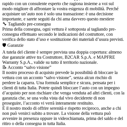
rapido con un consulente esperto che ragiona insieme a voi sul
modo migliore di affrontare la vostra esigenza di mobilità. Perché
acquistare un’auto non è solo una transazione: è una decisione
importante, e sarete seguiti da chi ama davvero questo mestiere
🔧 Tagliando pre-consegna
Prima della consegna, ogni vettura è sottoposta al tagliando pre-
consegna effettuato secondo le indicazioni del costruttore, con
verifica dello stato d’uso e sostituzione dei materiali d’usura previsti.
🛡️ Garanzie
A tutela del cliente è sempre prevista una doppia copertura: almeno
due garanzie attive tra Costruttore, B2CAR S.p.A. e MAPFRE
Warranty S.p.A., valide su tutto il territorio nazionale.
📝 Acconto “salvo visione”
Il nostro processo di acquisto prevede la possibilità di bloccare la
vettura con un acconto “salvo visione”, senza alcun rischio di
perdere la caparra. Una formula semplice e sicura, pensata per i
clienti di tutta Italia. Potete quindi bloccare l’auto con un impegno
d’acquisto per non rischiare che venga venduta ad altri clienti, con la
garanzia che, se una volta vista dal vivo deciderete di non
proseguire, l’acconto vi verrà interamente restituito.
È il nostro modo di offrire serenità e rispetto reciproco, anche a chi
non può venirci subito a trovare. La visione della vettura può
avvenire in presenza oppure in videochiamata, prima del saldo e del
ritiro o della consegna in tutta Italia.