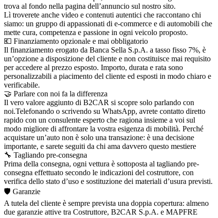
trova al fondo nella pagina dell’annuncio sul nostro sito.
Lì troverete anche video e contenuti autentici che raccontano chi
siamo: un gruppo di appassionati di e-commerce e di automobili che
mette cura, competenza e passione in ogni veicolo proposto.
💶 Finanziamento opzionale e mai obbligatorio
Il finanziamento erogato da Banca Sella S.p.A. a tasso fisso 7%, è
un’opzione a disposizione del cliente e non costituisce mai requisito
per accedere al prezzo esposto. Importo, durata e rata sono
personalizzabili a piacimento del cliente ed esposti in modo chiaro e
verificabile.
🤝 Parlare con noi fa la differenza
Il vero valore aggiunto di B2CAR si scopre solo parlando con
noi.Telefonando o scrivendo su WhatsApp, avrete contatto diretto
rapido con un consulente esperto che ragiona insieme a voi sul
modo migliore di affrontare la vostra esigenza di mobilità. Perché
acquistare un’auto non è solo una transazione: è una decisione
importante, e sarete seguiti da chi ama davvero questo mestiere
🔧 Tagliando pre-consegna
Prima della consegna, ogni vettura è sottoposta al tagliando pre-
consegna effettuato secondo le indicazioni del costruttore, con
verifica dello stato d’uso e sostituzione dei materiali d’usura previsti.
🛡️ Garanzie
A tutela del cliente è sempre prevista una doppia copertura: almeno
due garanzie attive tra Costruttore, B2CAR S.p.A. e MAPFRE