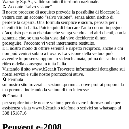
Warranty S.p.A., valide su tutto il territorio nazionale.
📝 Acconto “salvo visione”
Il nostro processo di acquisto prevede la possibilità di bloccare la
vettura con un acconto “salvo visione”, senza alcun rischio di
perdere la caparra. Una formula semplice e sicura, pensata per i
clienti di tutta Italia. Potete quindi bloccare l’auto con un impegno
d’acquisto per non rischiare che venga venduta ad altri clienti, con la
garanzia che, se una volta vista dal vivo deciderete di non
proseguire, l’acconto vi verrà interamente restituito.
È il nostro modo di offrire serenità e rispetto reciproco, anche a chi
non può venirci subito a trovare. La visione della vettura può
avvenire in presenza oppure in videochiamata, prima del saldo e del
ritiro o della consegna in tutta Italia.
Visitando il sito www.b2car.it Troverete informazioni dettagliate sui
nostri servizi e sulle nostre promozioni attive.
🔄 Permuta
sul nostro sito troverai la sezione -permuta- dove protrai proporci la
tua permuta indicando la vettura di tuo interesse
☎️ Contatti
per scoprire tutte le nostre vetture, per ricevere informazioni e per
assistenza visita www.b2car.it o telefona o scrivici su whatsapp al
338 1518716
Peugeot e-2008