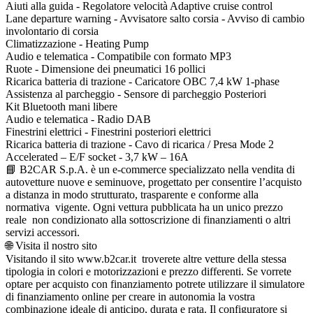
Aiuti alla guida - Regolatore velocità Adaptive cruise control
Lane departure warning - Avvisatore salto corsia - Avviso di cambio
involontario di corsia
Climatizzazione - Heating Pump
Audio e telematica - Compatibile con formato MP3
Ruote - Dimensione dei pneumatici 16 pollici
Ricarica batteria di trazione - Caricatore OBC 7,4 kW 1-phase
Assistenza al parcheggio - Sensore di parcheggio Posteriori
Kit Bluetooth mani libere
Audio e telematica - Radio DAB
Finestrini elettrici - Finestrini posteriori elettrici
Ricarica batteria di trazione - Cavo di ricarica / Presa Mode 2
Accelerated – E/F socket - 3,7 kW – 16A
📘 B2CAR S.p.A. è un e-commerce specializzato nella vendita di
autovetture nuove e seminuove, progettato per consentire l’acquisto
a distanza in modo strutturato, trasparente e conforme alla
normativa vigente. Ogni vettura pubblicata ha un unico prezzo
reale non condizionato alla sottoscrizione di finanziamenti o altri
servizi accessori.
🌐 Visita il nostro sito
Visitando il sito www.b2car.it troverete altre vetture della stessa
tipologia in colori e motorizzazioni e prezzo differenti. Se vorrete
optare per acquisto con finanziamento potrete utilizzare il simulatore
di finanziamento online per creare in autonomia la vostra
combinazione ideale di anticipo, durata e rata. Il configuratore si