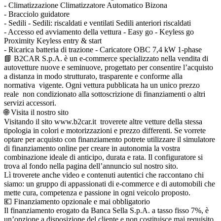
- Climatizzazione Climatizzatore Automatico Bizona
- Bracciolo guidatore
- Sedili - Sedili: riscaldati e ventilati Sedili anteriori riscaldati
- Accesso ed avviamento della vettura - Easy go - Keyless go
Proximity Keyless entry & start
- Ricarica batteria di trazione - Caricatore OBC 7,4 kW 1-phase
📘 B2CAR S.p.A. è un e-commerce specializzato nella vendita di
autovetture nuove e seminuove, progettato per consentire l’acquisto
a distanza in modo strutturato, trasparente e conforme alla
normativa vigente. Ogni vettura pubblicata ha un unico prezzo
reale non condizionato alla sottoscrizione di finanziamenti o altri
servizi accessori.
🌐 Visita il nostro sito
Visitando il sito www.b2car.it troverete altre vetture della stessa
tipologia in colori e motorizzazioni e prezzo differenti. Se vorrete
optare per acquisto con finanziamento potrete utilizzare il simulatore
di finanziamento online per creare in autonomia la vostra
combinazione ideale di anticipo, durata e rata. Il configuratore si
trova al fondo nella pagina dell’annuncio sul nostro sito.
Lì troverete anche video e contenuti autentici che raccontano chi
siamo: un gruppo di appassionati di e-commerce e di automobili che
mette cura, competenza e passione in ogni veicolo proposto.
💶 Finanziamento opzionale e mai obbligatorio
Il finanziamento erogato da Banca Sella S.p.A. a tasso fisso 7%, è
un’opzione a disposizione del cliente e non costituisce mai requisito