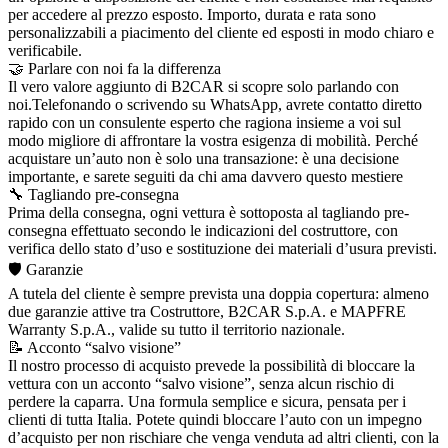
per accedere al prezzo esposto. Importo, durata e rata sono
personalizzabili a piacimento del cliente ed esposti in modo chiaro e
verificabile.
🤝 Parlare con noi fa la differenza
Il vero valore aggiunto di B2CAR si scopre solo parlando con
noi.Telefonando o scrivendo su WhatsApp, avrete contatto diretto
rapido con un consulente esperto che ragiona insieme a voi sul
modo migliore di affrontare la vostra esigenza di mobilità. Perché
acquistare un’auto non è solo una transazione: è una decisione
importante, e sarete seguiti da chi ama davvero questo mestiere
🔧 Tagliando pre-consegna
Prima della consegna, ogni vettura è sottoposta al tagliando pre-
consegna effettuato secondo le indicazioni del costruttore, con
verifica dello stato d’uso e sostituzione dei materiali d’usura previsti.
🛡️ Garanzie
A tutela del cliente è sempre prevista una doppia copertura: almeno
due garanzie attive tra Costruttore, B2CAR S.p.A. e MAPFRE
Warranty S.p.A., valide su tutto il territorio nazionale.
📝 Acconto “salvo visione”
Il nostro processo di acquisto prevede la possibilità di bloccare la
vettura con un acconto “salvo visione”, senza alcun rischio di
perdere la caparra. Una formula semplice e sicura, pensata per i
clienti di tutta Italia. Potete quindi bloccare l’auto con un impegno
d’acquisto per non rischiare che venga venduta ad altri clienti, con la