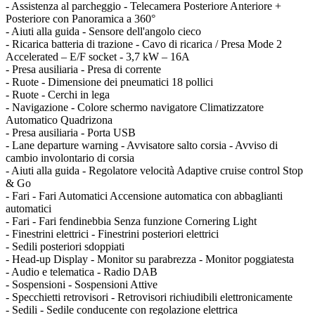
- Assistenza al parcheggio - Telecamera Posteriore Anteriore +
Posteriore con Panoramica a 360°
- Aiuti alla guida - Sensore dell'angolo cieco
- Ricarica batteria di trazione - Cavo di ricarica / Presa Mode 2
Accelerated – E/F socket - 3,7 kW – 16A
- Presa ausiliaria - Presa di corrente
- Ruote - Dimensione dei pneumatici 18 pollici
- Ruote - Cerchi in lega
- Navigazione - Colore schermo navigatore Climatizzatore
Automatico Quadrizona
- Presa ausiliaria - Porta USB
- Lane departure warning - Avvisatore salto corsia - Avviso di
cambio involontario di corsia
- Aiuti alla guida - Regolatore velocità Adaptive cruise control Stop
& Go
- Fari - Fari Automatici Accensione automatica con abbaglianti
automatici
- Fari - Fari fendinebbia Senza funzione Cornering Light
- Finestrini elettrici - Finestrini posteriori elettrici
- Sedili posteriori sdoppiati
- Head-up Display - Monitor su parabrezza - Monitor poggiatesta
- Audio e telematica - Radio DAB
- Sospensioni - Sospensioni Attive
- Specchietti retrovisori - Retrovisori richiudibili elettronicamente
- Sedili - Sedile conducente con regolazione elettrica