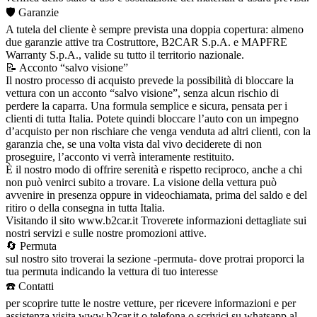
🛡️ Garanzie
A tutela del cliente è sempre prevista una doppia copertura: almeno
due garanzie attive tra Costruttore, B2CAR S.p.A. e MAPFRE
Warranty S.p.A., valide su tutto il territorio nazionale.
📝 Acconto “salvo visione”
Il nostro processo di acquisto prevede la possibilità di bloccare la
vettura con un acconto “salvo visione”, senza alcun rischio di
perdere la caparra. Una formula semplice e sicura, pensata per i
clienti di tutta Italia. Potete quindi bloccare l’auto con un impegno
d’acquisto per non rischiare che venga venduta ad altri clienti, con la
garanzia che, se una volta vista dal vivo deciderete di non
proseguire, l’acconto vi verrà interamente restituito.
È il nostro modo di offrire serenità e rispetto reciproco, anche a chi
non può venirci subito a trovare. La visione della vettura può
avvenire in presenza oppure in videochiamata, prima del saldo e del
ritiro o della consegna in tutta Italia.
Visitando il sito www.b2car.it Troverete informazioni dettagliate sui
nostri servizi e sulle nostre promozioni attive.
🔄 Permuta
sul nostro sito troverai la sezione -permuta- dove protrai proporci la
tua permuta indicando la vettura di tuo interesse
☎️ Contatti
per scoprire tutte le nostre vetture, per ricevere informazioni e per
assistenza visita www.b2car.it o telefona o scrivici su whatsapp al