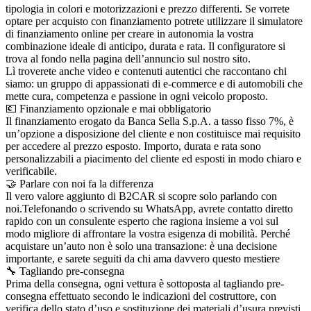
tipologia in colori e motorizzazioni e prezzo differenti. Se vorrete
optare per acquisto con finanziamento potrete utilizzare il simulatore
di finanziamento online per creare in autonomia la vostra
combinazione ideale di anticipo, durata e rata. Il configuratore si
trova al fondo nella pagina dell’annuncio sul nostro sito.
Lì troverete anche video e contenuti autentici che raccontano chi
siamo: un gruppo di appassionati di e-commerce e di automobili che
mette cura, competenza e passione in ogni veicolo proposto.
💶 Finanziamento opzionale e mai obbligatorio
Il finanziamento erogato da Banca Sella S.p.A. a tasso fisso 7%, è
un’opzione a disposizione del cliente e non costituisce mai requisito
per accedere al prezzo esposto. Importo, durata e rata sono
personalizzabili a piacimento del cliente ed esposti in modo chiaro e
verificabile.
🤝 Parlare con noi fa la differenza
Il vero valore aggiunto di B2CAR si scopre solo parlando con
noi.Telefonando o scrivendo su WhatsApp, avrete contatto diretto
rapido con un consulente esperto che ragiona insieme a voi sul
modo migliore di affrontare la vostra esigenza di mobilità. Perché
acquistare un’auto non è solo una transazione: è una decisione
importante, e sarete seguiti da chi ama davvero questo mestiere
🔧 Tagliando pre-consegna
Prima della consegna, ogni vettura è sottoposta al tagliando pre-
consegna effettuato secondo le indicazioni del costruttore, con
verifica dello stato d’uso e sostituzione dei materiali d’usura previsti.