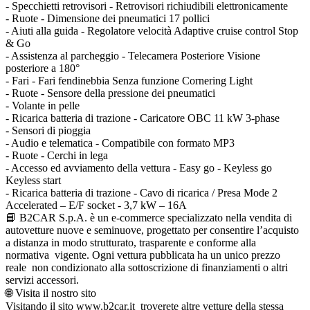
- Specchietti retrovisori - Retrovisori richiudibili elettronicamente
- Ruote - Dimensione dei pneumatici 17 pollici
- Aiuti alla guida - Regolatore velocità Adaptive cruise control Stop
& Go
- Assistenza al parcheggio - Telecamera Posteriore Visione
posteriore a 180°
- Fari - Fari fendinebbia Senza funzione Cornering Light
- Ruote - Sensore della pressione dei pneumatici
- Volante in pelle
- Ricarica batteria di trazione - Caricatore OBC 11 kW 3-phase
- Sensori di pioggia
- Audio e telematica - Compatibile con formato MP3
- Ruote - Cerchi in lega
- Accesso ed avviamento della vettura - Easy go - Keyless go
Keyless start
- Ricarica batteria di trazione - Cavo di ricarica / Presa Mode 2
Accelerated – E/F socket - 3,7 kW – 16A
📘 B2CAR S.p.A. è un e-commerce specializzato nella vendita di
autovetture nuove e seminuove, progettato per consentire l’acquisto
a distanza in modo strutturato, trasparente e conforme alla
normativa vigente. Ogni vettura pubblicata ha un unico prezzo
reale non condizionato alla sottoscrizione di finanziamenti o altri
servizi accessori.
🌐 Visita il nostro sito
Visitando il sito www.b2car.it troverete altre vetture della stessa