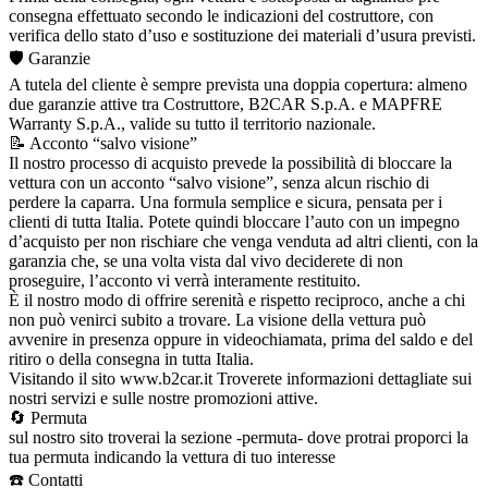
consegna effettuato secondo le indicazioni del costruttore, con
verifica dello stato d’uso e sostituzione dei materiali d’usura previsti.
🛡️ Garanzie
A tutela del cliente è sempre prevista una doppia copertura: almeno
due garanzie attive tra Costruttore, B2CAR S.p.A. e MAPFRE
Warranty S.p.A., valide su tutto il territorio nazionale.
📝 Acconto “salvo visione”
Il nostro processo di acquisto prevede la possibilità di bloccare la
vettura con un acconto “salvo visione”, senza alcun rischio di
perdere la caparra. Una formula semplice e sicura, pensata per i
clienti di tutta Italia. Potete quindi bloccare l’auto con un impegno
d’acquisto per non rischiare che venga venduta ad altri clienti, con la
garanzia che, se una volta vista dal vivo deciderete di non
proseguire, l’acconto vi verrà interamente restituito.
È il nostro modo di offrire serenità e rispetto reciproco, anche a chi
non può venirci subito a trovare. La visione della vettura può
avvenire in presenza oppure in videochiamata, prima del saldo e del
ritiro o della consegna in tutta Italia.
Visitando il sito www.b2car.it Troverete informazioni dettagliate sui
nostri servizi e sulle nostre promozioni attive.
🔄 Permuta
sul nostro sito troverai la sezione -permuta- dove protrai proporci la
tua permuta indicando la vettura di tuo interesse
☎️ Contatti