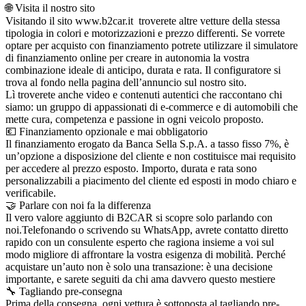
🌐 Visita il nostro sito
Visitando il sito www.b2car.it troverete altre vetture della stessa
tipologia in colori e motorizzazioni e prezzo differenti. Se vorrete
optare per acquisto con finanziamento potrete utilizzare il simulatore
di finanziamento online per creare in autonomia la vostra
combinazione ideale di anticipo, durata e rata. Il configuratore si
trova al fondo nella pagina dell’annuncio sul nostro sito.
Lì troverete anche video e contenuti autentici che raccontano chi
siamo: un gruppo di appassionati di e-commerce e di automobili che
mette cura, competenza e passione in ogni veicolo proposto.
💶 Finanziamento opzionale e mai obbligatorio
Il finanziamento erogato da Banca Sella S.p.A. a tasso fisso 7%, è
un’opzione a disposizione del cliente e non costituisce mai requisito
per accedere al prezzo esposto. Importo, durata e rata sono
personalizzabili a piacimento del cliente ed esposti in modo chiaro e
verificabile.
🤝 Parlare con noi fa la differenza
Il vero valore aggiunto di B2CAR si scopre solo parlando con
noi.Telefonando o scrivendo su WhatsApp, avrete contatto diretto
rapido con un consulente esperto che ragiona insieme a voi sul
modo migliore di affrontare la vostra esigenza di mobilità. Perché
acquistare un’auto non è solo una transazione: è una decisione
importante, e sarete seguiti da chi ama davvero questo mestiere
🔧 Tagliando pre-consegna
Prima della consegna, ogni vettura è sottoposta al tagliando pre-