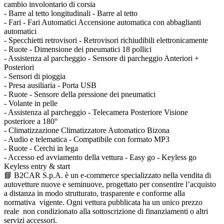
cambio involontario di corsia
- Barre al tetto longitudinali - Barre al tetto
- Fari - Fari Automatici Accensione automatica con abbaglianti
automatici
- Specchietti retrovisori - Retrovisori richiudibili elettronicamente
- Ruote - Dimensione dei pneumatici 18 pollici
- Assistenza al parcheggio - Sensore di parcheggio Anteriori +
Posteriori
- Sensori di pioggia
- Presa ausiliaria - Porta USB
- Ruote - Sensore della pressione dei pneumatici
- Volante in pelle
- Assistenza al parcheggio - Telecamera Posteriore Visione
posteriore a 180°
- Climatizzazione Climatizzatore Automatico Bizona
- Audio e telematica - Compatibile con formato MP3
- Ruote - Cerchi in lega
- Accesso ed avviamento della vettura - Easy go - Keyless go
Keyless entry & start
📘 B2CAR S.p.A. è un e-commerce specializzato nella vendita di
autovetture nuove e seminuove, progettato per consentire l’acquisto
a distanza in modo strutturato, trasparente e conforme alla
normativa vigente. Ogni vettura pubblicata ha un unico prezzo
reale non condizionato alla sottoscrizione di finanziamenti o altri
servizi accessori.