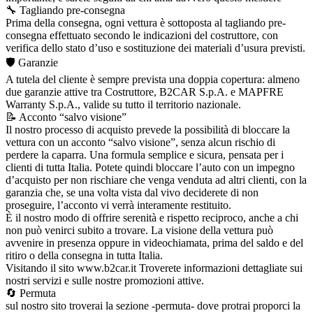
🔧 Tagliando pre-consegna
Prima della consegna, ogni vettura è sottoposta al tagliando pre-
consegna effettuato secondo le indicazioni del costruttore, con
verifica dello stato d’uso e sostituzione dei materiali d’usura previsti.
🛡️ Garanzie
A tutela del cliente è sempre prevista una doppia copertura: almeno
due garanzie attive tra Costruttore, B2CAR S.p.A. e MAPFRE
Warranty S.p.A., valide su tutto il territorio nazionale.
📝 Acconto “salvo visione”
Il nostro processo di acquisto prevede la possibilità di bloccare la
vettura con un acconto “salvo visione”, senza alcun rischio di
perdere la caparra. Una formula semplice e sicura, pensata per i
clienti di tutta Italia. Potete quindi bloccare l’auto con un impegno
d’acquisto per non rischiare che venga venduta ad altri clienti, con la
garanzia che, se una volta vista dal vivo deciderete di non
proseguire, l’acconto vi verrà interamente restituito.
È il nostro modo di offrire serenità e rispetto reciproco, anche a chi
non può venirci subito a trovare. La visione della vettura può
avvenire in presenza oppure in videochiamata, prima del saldo e del
ritiro o della consegna in tutta Italia.
Visitando il sito www.b2car.it Troverete informazioni dettagliate sui
nostri servizi e sulle nostre promozioni attive.
🔄 Permuta
sul nostro sito troverai la sezione -permuta- dove protrai proporci la