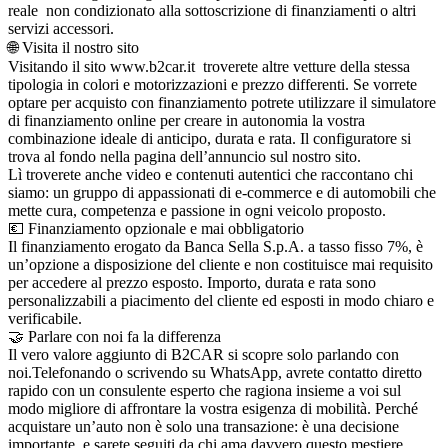
reale non condizionato alla sottoscrizione di finanziamenti o altri
servizi accessori.
🌐 Visita il nostro sito
Visitando il sito www.b2car.it troverete altre vetture della stessa
tipologia in colori e motorizzazioni e prezzo differenti. Se vorrete
optare per acquisto con finanziamento potrete utilizzare il simulatore
di finanziamento online per creare in autonomia la vostra
combinazione ideale di anticipo, durata e rata. Il configuratore si
trova al fondo nella pagina dell’annuncio sul nostro sito.
Lì troverete anche video e contenuti autentici che raccontano chi
siamo: un gruppo di appassionati di e-commerce e di automobili che
mette cura, competenza e passione in ogni veicolo proposto.
💶 Finanziamento opzionale e mai obbligatorio
Il finanziamento erogato da Banca Sella S.p.A. a tasso fisso 7%, è
un’opzione a disposizione del cliente e non costituisce mai requisito
per accedere al prezzo esposto. Importo, durata e rata sono
personalizzabili a piacimento del cliente ed esposti in modo chiaro e
verificabile.
🤝 Parlare con noi fa la differenza
Il vero valore aggiunto di B2CAR si scopre solo parlando con
noi.Telefonando o scrivendo su WhatsApp, avrete contatto diretto
rapido con un consulente esperto che ragiona insieme a voi sul
modo migliore di affrontare la vostra esigenza di mobilità. Perché
acquistare un’auto non è solo una transazione: è una decisione
importante, e sarete seguiti da chi ama davvero questo mestiere