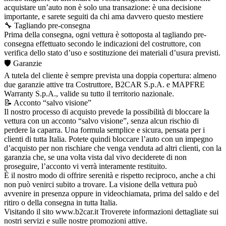
acquistare un’auto non è solo una transazione: è una decisione
importante, e sarete seguiti da chi ama davvero questo mestiere
🔧 Tagliando pre-consegna
Prima della consegna, ogni vettura è sottoposta al tagliando pre-
consegna effettuato secondo le indicazioni del costruttore, con
verifica dello stato d’uso e sostituzione dei materiali d’usura previsti.
🛡️ Garanzie
A tutela del cliente è sempre prevista una doppia copertura: almeno
due garanzie attive tra Costruttore, B2CAR S.p.A. e MAPFRE
Warranty S.p.A., valide su tutto il territorio nazionale.
📝 Acconto “salvo visione”
Il nostro processo di acquisto prevede la possibilità di bloccare la
vettura con un acconto “salvo visione”, senza alcun rischio di
perdere la caparra. Una formula semplice e sicura, pensata per i
clienti di tutta Italia. Potete quindi bloccare l’auto con un impegno
d’acquisto per non rischiare che venga venduta ad altri clienti, con la
garanzia che, se una volta vista dal vivo deciderete di non
proseguire, l’acconto vi verrà interamente restituito.
È il nostro modo di offrire serenità e rispetto reciproco, anche a chi
non può venirci subito a trovare. La visione della vettura può
avvenire in presenza oppure in videochiamata, prima del saldo e del
ritiro o della consegna in tutta Italia.
Visitando il sito www.b2car.it Troverete informazioni dettagliate sui
nostri servizi e sulle nostre promozioni attive.