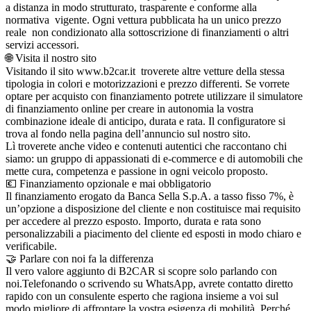
a distanza in modo strutturato, trasparente e conforme alla
normativa vigente. Ogni vettura pubblicata ha un unico prezzo
reale non condizionato alla sottoscrizione di finanziamenti o altri
servizi accessori.
🌐 Visita il nostro sito
Visitando il sito www.b2car.it troverete altre vetture della stessa
tipologia in colori e motorizzazioni e prezzo differenti. Se vorrete
optare per acquisto con finanziamento potrete utilizzare il simulatore
di finanziamento online per creare in autonomia la vostra
combinazione ideale di anticipo, durata e rata. Il configuratore si
trova al fondo nella pagina dell’annuncio sul nostro sito.
Lì troverete anche video e contenuti autentici che raccontano chi
siamo: un gruppo di appassionati di e-commerce e di automobili che
mette cura, competenza e passione in ogni veicolo proposto.
💶 Finanziamento opzionale e mai obbligatorio
Il finanziamento erogato da Banca Sella S.p.A. a tasso fisso 7%, è
un’opzione a disposizione del cliente e non costituisce mai requisito
per accedere al prezzo esposto. Importo, durata e rata sono
personalizzabili a piacimento del cliente ed esposti in modo chiaro e
verificabile.
🤝 Parlare con noi fa la differenza
Il vero valore aggiunto di B2CAR si scopre solo parlando con
noi.Telefonando o scrivendo su WhatsApp, avrete contatto diretto
rapido con un consulente esperto che ragiona insieme a voi sul
modo migliore di affrontare la vostra esigenza di mobilità. Perché