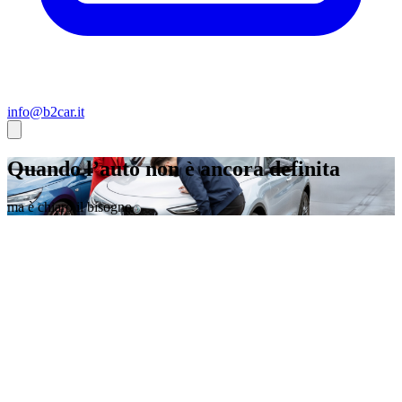
info@b2car.it
Quando l’auto non è ancora definita
ma è chiaro il bisogno