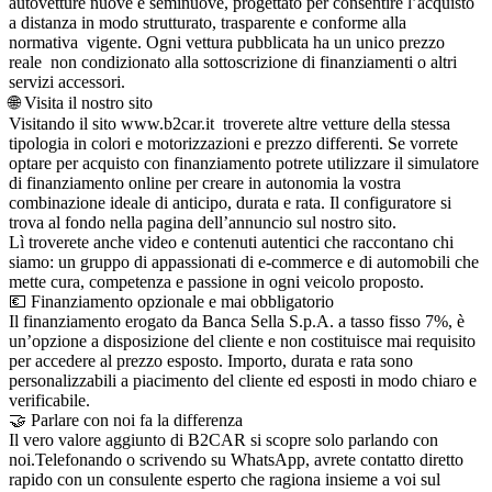
autovetture nuove e seminuove, progettato per consentire l’acquisto
a distanza in modo strutturato, trasparente e conforme alla
normativa vigente. Ogni vettura pubblicata ha un unico prezzo
reale non condizionato alla sottoscrizione di finanziamenti o altri
servizi accessori.
🌐 Visita il nostro sito
Visitando il sito www.b2car.it troverete altre vetture della stessa
tipologia in colori e motorizzazioni e prezzo differenti. Se vorrete
optare per acquisto con finanziamento potrete utilizzare il simulatore
di finanziamento online per creare in autonomia la vostra
combinazione ideale di anticipo, durata e rata. Il configuratore si
trova al fondo nella pagina dell’annuncio sul nostro sito.
Lì troverete anche video e contenuti autentici che raccontano chi
siamo: un gruppo di appassionati di e-commerce e di automobili che
mette cura, competenza e passione in ogni veicolo proposto.
💶 Finanziamento opzionale e mai obbligatorio
Il finanziamento erogato da Banca Sella S.p.A. a tasso fisso 7%, è
un’opzione a disposizione del cliente e non costituisce mai requisito
per accedere al prezzo esposto. Importo, durata e rata sono
personalizzabili a piacimento del cliente ed esposti in modo chiaro e
verificabile.
🤝 Parlare con noi fa la differenza
Il vero valore aggiunto di B2CAR si scopre solo parlando con
noi.Telefonando o scrivendo su WhatsApp, avrete contatto diretto
rapido con un consulente esperto che ragiona insieme a voi sul