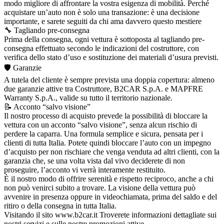
modo migliore di affrontare la vostra esigenza di mobilità. Perché
acquistare un’auto non è solo una transazione: è una decisione
importante, e sarete seguiti da chi ama davvero questo mestiere
🔧 Tagliando pre-consegna
Prima della consegna, ogni vettura è sottoposta al tagliando pre-
consegna effettuato secondo le indicazioni del costruttore, con
verifica dello stato d’uso e sostituzione dei materiali d’usura previsti.
🛡️ Garanzie
A tutela del cliente è sempre prevista una doppia copertura: almeno
due garanzie attive tra Costruttore, B2CAR S.p.A. e MAPFRE
Warranty S.p.A., valide su tutto il territorio nazionale.
📝 Acconto “salvo visione”
Il nostro processo di acquisto prevede la possibilità di bloccare la
vettura con un acconto “salvo visione”, senza alcun rischio di
perdere la caparra. Una formula semplice e sicura, pensata per i
clienti di tutta Italia. Potete quindi bloccare l’auto con un impegno
d’acquisto per non rischiare che venga venduta ad altri clienti, con la
garanzia che, se una volta vista dal vivo deciderete di non
proseguire, l’acconto vi verrà interamente restituito.
È il nostro modo di offrire serenità e rispetto reciproco, anche a chi
non può venirci subito a trovare. La visione della vettura può
avvenire in presenza oppure in videochiamata, prima del saldo e del
ritiro o della consegna in tutta Italia.
Visitando il sito www.b2car.it Troverete informazioni dettagliate sui
nostri servizi e sulle nostre promozioni attive.