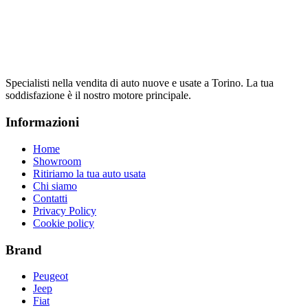
Specialisti nella vendita di auto nuove e usate a Torino. La tua
soddisfazione è il nostro motore principale.
Informazioni
Home
Showroom
Ritiriamo la tua auto usata
Chi siamo
Contatti
Privacy Policy
Cookie policy
Brand
Peugeot
Jeep
Fiat